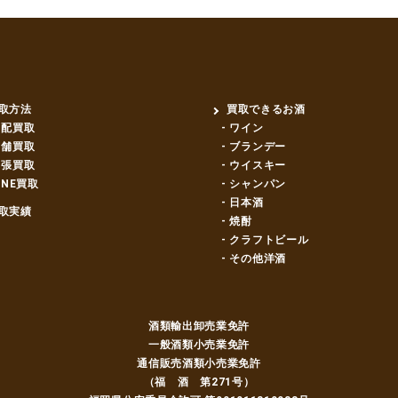
取方法
買取できるお酒
宅配買取
- ワイン
店舗買取
- ブランデー
出張買取
- ウイスキー
LINE買取
- シャンパン
- 日本酒
取実績
- 焼酎
- クラフトビール
- その他洋酒
酒類輸出卸売業免許
一般酒類小売業免許
通信販売酒類小売業免許
（福 酒 第271号）