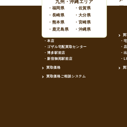
九州・沖縄エリア
・福岡県
・佐賀県
・長崎県
・大分県
・熊本県
・宮崎県
・鹿児島県
・沖縄県
店舗紹介
買
- 本店
- 
- ゴザル宅配買取センター
- 
- 博多駅前店
- 
- 新宿御苑駅前店
- 
買取価格
買
買取価格ご相談システム