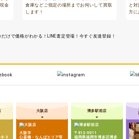
現金
倉庫などご指定の場所までお伺いして買取
と対
します！
方に
店
大阪店
博多駅前店
大阪市
〒812-0011
8-3
心斎橋・なんばエリア等
福岡県福岡市博多区博多