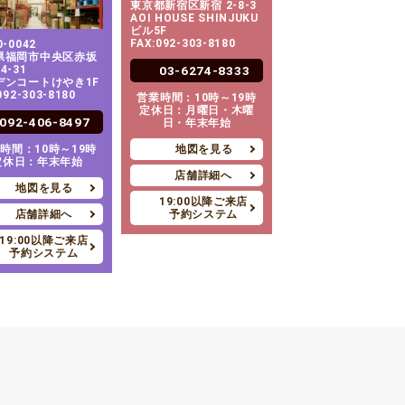
東京都新宿区新宿 2-8-3
AOI HOUSE SHINJUKU
ビル5F
FAX:092-303-8180
-0042
県福岡市中央区赤坂
4-31
03-6274-8333
デンコートけやき1F
092-303-8180
営業時間：10時～19時
定休日：月曜日・木曜
092-406-8497
日・年末年始
時間：10時～19時
地図を見る
定休日：年末年始
店舗詳細へ
地図を見る
19:00以降ご来店
店舗詳細へ
予約システム
19:00以降ご来店
予約システム