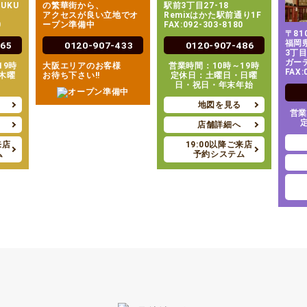
JUKU
の繁華街から、
駅前3丁目27-18
アクセスが良い立地でオ
Remixはかた駅前通り1F
0
ープン準備中
FAX:092-303-8180
〒810
福岡
065
0120-907-433
0120-907-486
3丁目
ガー
19時
大阪エリアのお客様
営業時間：10時～19時
FAX:
木曜
お待ち下さい!!
定休日：土曜日・日曜
日・祝日・年末年始
地図を見る
営業
店舗詳細へ
来店
19:00以降ご来店
ム
予約システム