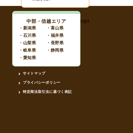
キャンペーン
終了まであと
0ヶ月1日3時間55分14秒
真夏のシャンパン 特別買
取キャンペーン！！～入
中部・信越エリア
荷不足のため、指定15銘
・新潟県
・富山県
柄を特別買取にて買取中
・石川県
・福井県
～2026.8.1
買取地域一覧
・山梨県
・長野県
詳しくはこちら
会社概要
・岐阜県
・静岡県
お知らせ
・愛知県
ブログ
サイトマップ
プライバシーポリシー
特定商法取引法に基づく表記