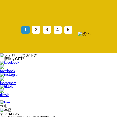
『ライトが点灯す
るか』他シャンパ
ンにはない重要査
定項目です！！
1
2
3
4
5
本店
〒810-0042