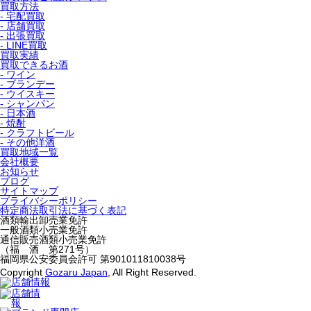
買取方法
- 宅配買取
- 店舗買取
- 出張買取
- LINE買取
買取実績
買取できるお酒
- ワイン
- ブランデー
- ウイスキー
- シャンパン
- 日本酒
- 焼酎
- クラフトビール
- その他洋酒
買取地域一覧
会社概要
お知らせ
ブログ
サイトマップ
プライバシーポリシー
特定商法取引法に基づく表記
酒類輸出卸売業免許
一般酒類小売業免許
通信販売酒類小売業免許
（福 酒 第271号）
福岡県公安委員会許可 第901011810038号
Copyright
Gozaru Japan
, All Right Reserved.