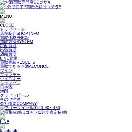
トップページ
店舗紹介
SHOP INFO
買取価格
PRICE
買取方法
SYSTEM
宅配買取
出張買取
店頭買取
LINE査定
買取実績
RESULTS
買取できるお酒
ALCOHOL
ワイン
ブランデー
ウイスキー
シャンパン
日本酒
焼酎
クラフトビール
その他洋酒
会社概要
COMPANY