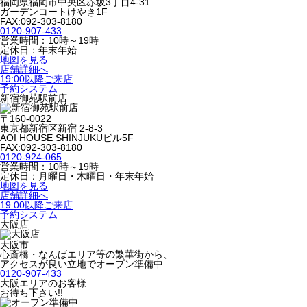
福岡県福岡市中央区赤坂3丁目4-31
ガーデンコートけやき1F
FAX:092-303-8180
0120-907-433
営業時間：10時～19時
定休日：年末年始
地図を見る
店舗詳細へ
19:00以降ご来店
予約システム
新宿御苑駅前店
〒160-0022
東京都新宿区新宿 2-8-3
AOI HOUSE SHINJUKUビル5F
FAX:092-303-8180
0120-924-065
営業時間：10時～19時
定休日：月曜日・木曜日・年末年始
地図を見る
店舗詳細へ
19:00以降ご来店
予約システム
大阪店
大阪市
心斎橋・なんばエリア等の繁華街から、
アクセスが良い立地でオープン準備中
0120-907-433
大阪エリアのお客様
お待ち下さい!!