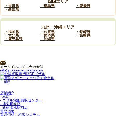
四国エリア
・香川県
・徳島県
・愛媛県
・高知県
九州・沖縄エリア
・福岡県
・佐賀県
・長崎県
・大分県
・熊本県
・宮崎県
・鹿児島県
・沖縄県
メールでのお問い合わせは
info@osakedegozaru.com
店舗紹介
- 本店
- ゴザル宅配買取センター
- 博多駅前店
- 新宿御苑駅前店
買取価格
買取価格ご相談システム