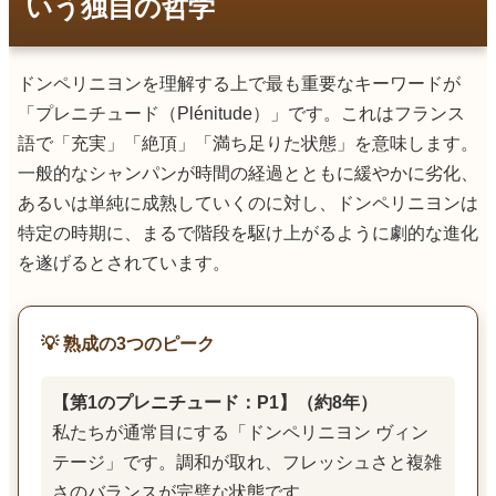
いう独自の哲学
ドンペリニヨンを理解する上で最も重要なキーワードが
「プレニチュード（Plénitude）」です。これはフランス
語で「充実」「絶頂」「満ち足りた状態」を意味します。
一般的なシャンパンが時間の経過とともに緩やかに劣化、
あるいは単純に成熟していくのに対し、ドンペリニヨンは
特定の時期に、まるで階段を駆け上がるように劇的な進化
を遂げるとされています。
💡 熟成の3つのピーク
【第1のプレニチュード：P1】（約8年）
私たちが通常目にする「ドンペリニヨン ヴィン
テージ」です。調和が取れ、フレッシュさと複雑
さのバランスが完璧な状態です。