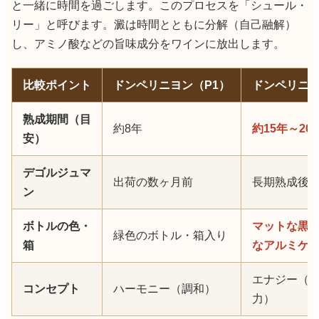
と一緒に時間を過ごします。このプロセスを「シュール・
リー」と呼びます。澱は時間とともに分解（自己融解）
し、アミノ酸などの旨味成分をワインに放出します。
比較ポイント
ドンペリニヨン（P1）
ドンペリニヨ
熟成期間（目
約8年
約15年～20
安）
デゴルジュマ
出荷の数ヶ月前
長期熟成後
ン
ボトルの色・
マットな黒
緑色のボトル・箱入り
箱
なアルミケ
エナジー（
コンセプト
ハーモニー（調和）
力）