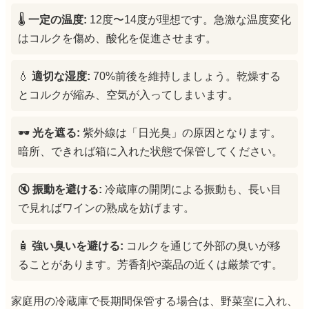
🌡️
一定の温度:
12度〜14度が理想です。急激な温度変化
はコルクを傷め、酸化を促進させます。
💧
適切な湿度:
70%前後を維持しましょう。乾燥する
とコルクが縮み、空気が入ってしまいます。
🕶️
光を遮る:
紫外線は「日光臭」の原因となります。
暗所、できれば箱に入れた状態で保管してください。
🔇
振動を避ける:
冷蔵庫の開閉による振動も、長い目
で見ればワインの熟成を妨げます。
🧴
強い臭いを避ける:
コルクを通じて外部の臭いが移
ることがあります。芳香剤や薬品の近くは厳禁です。
家庭用の冷蔵庫で長期間保管する場合は、野菜室に入れ、