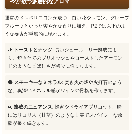
P2が放つ多層的なアロマ
通常のドンペリニヨンが放つ、白い花やレモン、グレープ
フルーツといった爽やかな香りに加え、P2では以下のよ
うな要素が重層的に現れます。
🥖
トーストとナッツ:
長いシュール・リー熟成によ
り、焼きたてのブリオッシュやローストしたアーモン
ドのような香ばしさが格段に強まります。
🌑
スモーキーなミネラル:
焚き火の煙や火打石のよう
な、奥深いミネラル感がワインの骨格を作ります。
🍯
熟成のニュアンス:
蜂蜜やドライアプリコット、時
にはリコリス（甘草）のような甘美でスパイシーな余
韻が長く続きます。