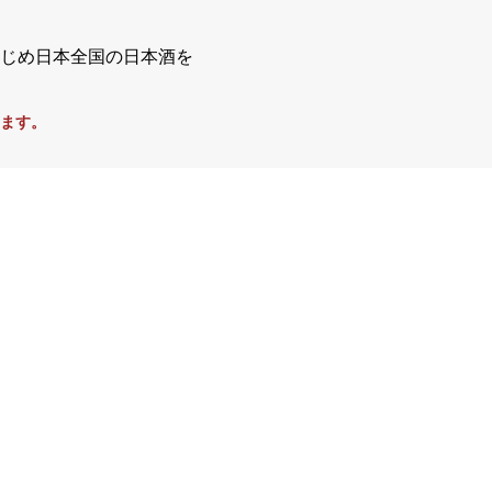
じめ日本全国の日本酒を
ます。
 磨き三
裏鍋島