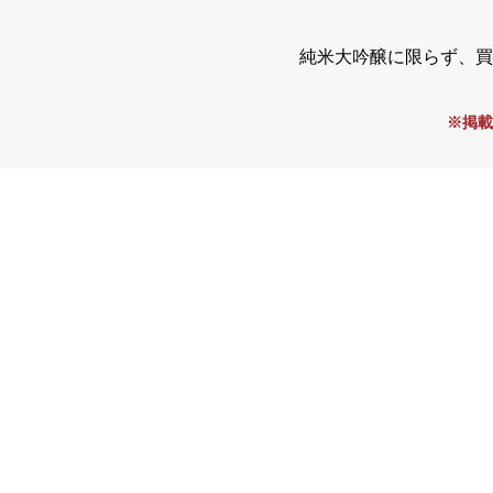
純米大吟醸に限らず、買
※掲載
鍋島 ブラックラベル
獺祭 磨