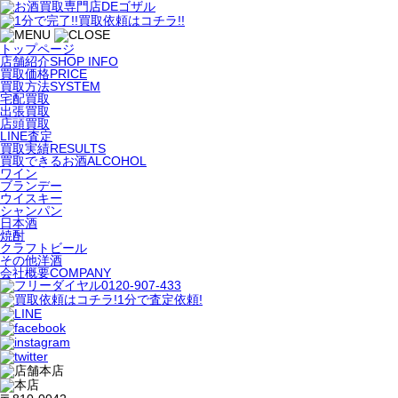
トップページ
店舗紹介
SHOP INFO
買取価格
PRICE
買取方法
SYSTEM
宅配買取
出張買取
店頭買取
LINE査定
買取実績
RESULTS
買取できるお酒
ALCOHOL
ワイン
ブランデー
ウイスキー
シャンパン
日本酒
焼酎
クラフトビール
その他洋酒
会社概要
COMPANY
本店