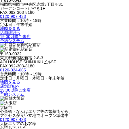
〒810-0042
福岡県福岡市中央区赤坂3丁目4-31
ガーデンコートけやき1F
FAX:092-303-8180
0120-907-433
営業時間：10時～19時
定休日：年末年始
地図を見る
店舗詳細へ
19:00以降ご来店
予約システム
新宿御苑駅前店
〒160-0022
東京都新宿区新宿 2-8-3
AOI HOUSE SHINJUKUビル5F
FAX:092-303-8180
0120-924-065
営業時間：10時～19時
定休日：月曜日・木曜日・年末年始
地図を見る
店舗詳細へ
19:00以降ご来店
予約システム
大阪店
大阪市
心斎橋・なんばエリア等の繁華街から、
アクセスが良い立地でオープン準備中
0120-907-433
大阪エリアのお客様
お待ち下さい!!