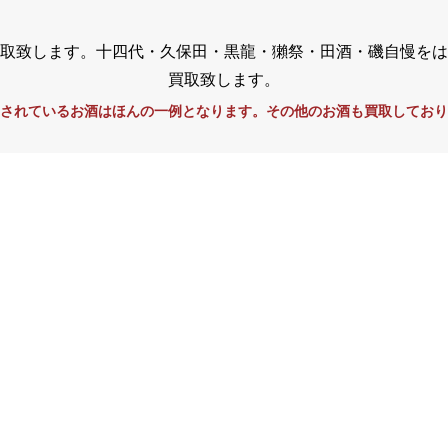
取致します。十四代・久保田・黒龍・獺祭・田酒・磯自慢をは
買取致します。
されているお酒はほんの一例となります。その他のお酒も買取しており
き その先へ
而今
純米大吟醸 獺祭
割九分