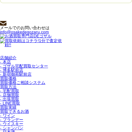
メールでのお問い合わせは
info@osakedegozaru.com
店舗紹介
- 本店
- ゴザル宅配買取センター
- 博多駅前店
- 新宿御苑駅前店
買取価格
買取価格ご相談システム
買取方法
- 宅配買取
- 店舗買取
- 出張買取
- LINE買取
買取実績
買取できるお酒
- ワイン
- ブランデー
- ウイスキー
- シャンパン