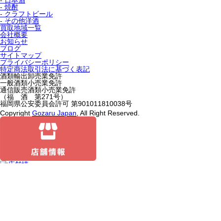
- 日本酒
- 焼酎
- クラフトビール
- その他洋酒
買取地域一覧
会社概要
お知らせ
ブログ
サイトマップ
プライバシーポリシー
特定商法取引法に基づく表記
酒類輸出卸売業免許
一般酒類小売業免許
通信販売酒類小売業免許
（福 酒 第271号）
福岡県公安委員会許可 第901011810038号
Copyright
Gozaru Japan
, All Right Reserved.