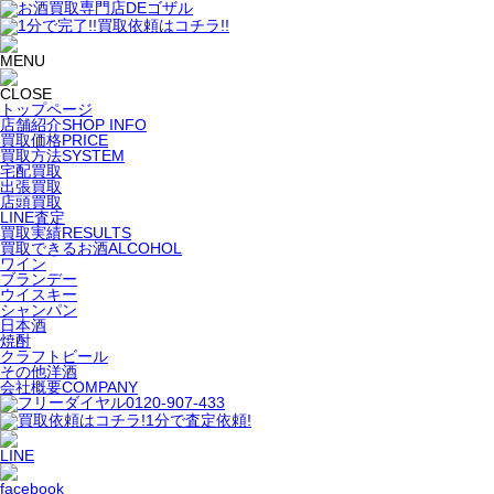
トップページ
店舗紹介
SHOP INFO
買取価格
PRICE
買取方法
SYSTEM
宅配買取
出張買取
店頭買取
LINE査定
買取実績
RESULTS
買取できるお酒
ALCOHOL
ワイン
ブランデー
ウイスキー
シャンパン
日本酒
焼酎
クラフトビール
その他洋酒
会社概要
COMPANY