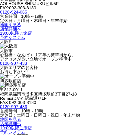
AOI HOUSE SHINJUKUビル5F
FAX:092-303-8180
0120-924-065
営業時間：10時～19時
定休日：月曜日・木曜日・年末年始
地図を見る
店舗詳細へ
19:00以降ご来店
予約システム
大阪店
大阪市
心斎橋・なんばエリア等の繁華街から、
アクセスが良い立地でオープン準備中
0120-907-433
大阪エリアのお客様
お待ち下さい!!
博多駅前店
〒812-0011
福岡県福岡市博多区博多駅前3丁目27-18
Remixはかた駅前通り1F
FAX:092-303-8180
0120-907-486
営業時間：10時～19時
定休日：土曜日・日曜日・祝日・年末年始
地図を見る
店舗詳細へ
19:00以降ご来店
予約システム