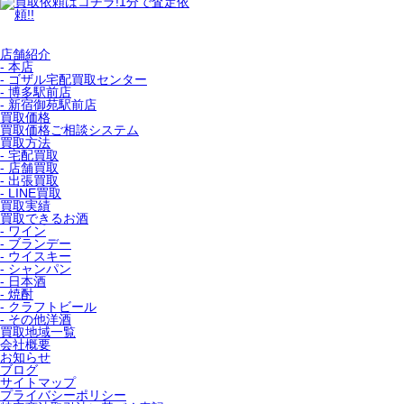
店舗紹介
- 本店
- ゴザル宅配買取センター
- 博多駅前店
- 新宿御苑駅前店
買取価格
買取価格ご相談システム
買取方法
- 宅配買取
- 店舗買取
- 出張買取
- LINE買取
買取実績
買取できるお酒
- ワイン
- ブランデー
- ウイスキー
- シャンパン
- 日本酒
- 焼酎
- クラフトビール
- その他洋酒
買取地域一覧
会社概要
お知らせ
ブログ
サイトマップ
プライバシーポリシー