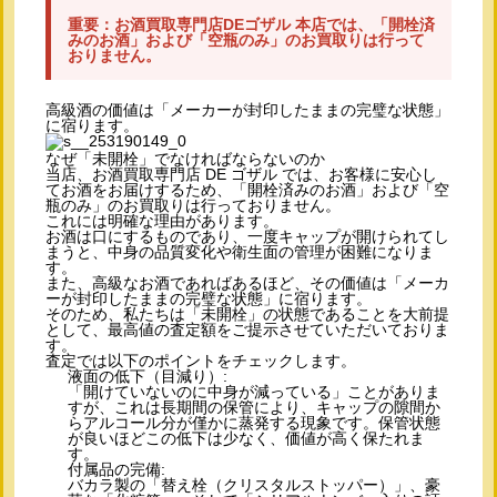
重要：お酒買取専門店DEゴザル 本店では、「開栓済
みのお酒」および「空瓶のみ」のお買取りは行って
おりません。
高級酒の価値は「メーカーが封印したままの完璧な状態」
に宿ります。
なぜ「未開栓」でなければならないのか
当店、お酒買取専門店 DE ゴザル では、お客様に安心し
てお酒をお届けするため、「開栓済みのお酒」および「空
瓶のみ」のお買取りは行っておりません。
これには明確な理由があります。
お酒は口にするものであり、一度キャップが開けられてし
まうと、中身の品質変化や衛生面の管理が困難になりま
す。
また、高級なお酒であればあるほど、その価値は「メーカ
ーが封印したままの完璧な状態」に宿ります。
そのため、私たちは「未開栓」の状態であることを大前提
として、最高値の査定額をご提示させていただいておりま
す。
査定では以下のポイントをチェックします。
液面の低下（目減り）:
「開けていないのに中身が減っている」ことがありま
すが、これは長期間の保管により、キャップの隙間か
らアルコール分が僅かに蒸発する現象です。保管状態
が良いほどこの低下は少なく、価値が高く保たれま
す。
付属品の完備:
バカラ製の「替え栓（クリスタルストッパー）」、豪