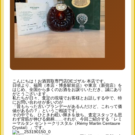
こんにちは！お酒買取専門店DEゴザル 本店です。
日頃より、福岡（本店・博多駅前店）や東京（新宿店）を
はじめ、全国から多くのお酒をお譲りいただき、誠にあり
がとうございます。
私たちが日々、査定の現場でお客様とお話しする中で、特
にお問い合わせが多いのが
「昔もらった古いブランデーがあるんだけど、これって価
値があるの？」
というご相談です。
その中でも、ひときわ眩い輝きを放ち、査定スタッフも思
わず背筋が伸びる銘柄……それが、今回ご紹介する「レミ
ーマルタン セントークリスタル（Rémy Martin Centaure
Crystal）」です。