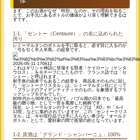
体
まず、このお酒がなぜ「特別」なのか。その理由を知るこ
とで、お手元にあるボトルの価値がより深く理解できるは
ずです。
1-1. 「セントー（Centaure）」の名に込められた
誇り
レミーマルタンのボトルを手に取ると、必ず目に入るのが
「弓を引く半人半馬」の紋章です。
これはギリシャ神話に登場する賢者「ケイローン（ケンタ
ウロス）」をモチーフにしたもので、フランス語では「セ
ントー」と呼ばれます。
射手座の由来でもあるこの紋章を、商品名そのものに冠し
た「セントークリスタル」は、レミーマルタン社にとって
「ブランドのアイデンティティそのもの」を象徴するフラ
ッグシップモデルでした。
80年代から90年代にかけて、バブル期の日本でも「最高
級の贈り物」として一世を風靡した銘柄です。
現在、レミーマルタンのラインナップは「XO」や「ルイ
13世」などに集約されていますが、この「セントークリス
タル」は、今や現行品では手に入らない希少な「オールド
ボトル」として、愛好家の間で羨望の的となっています。
1-2. 原酒は「グランド・シャンパーニュ」100%