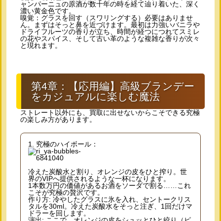
ャンパーニュの原酒が数十年の時を経て辿り着いた、深く
濃い黄金色です。
嗅覚：グラスを回す（スワリングする）必要はありませ
ん。まずはそっと鼻を近づけます。最初は力強いバニラや
ドライフルーツの香りが立ち、時間が経つにつれてスミレ
の花やスパイス、そして古い革のような複雑な香りが次々
と現れます。
第4章：【応用編】高級ブランデー
をカジュアルに楽しむ魔法
ストレート以外にも、買取に出せないからこそできる究極
の楽しみ方があります。
1. 究極のハイボール：
冷えた炭酸水と割り、オレンジの皮をひと搾り。世
界のVIPへ提供されるような一杯になります。
1本数万円の価値があるお酒をソーダで割る……これ
こそが究極の贅沢です。
作り方: 冷やしたグラスに氷を入れ、セントークリス
タルを30ml。冷えた炭酸水をそっと注ぎ、1回だけマ
ドラーを回します。
演出: ここで、オレンジの皮をシュッとひと絞り（ピ