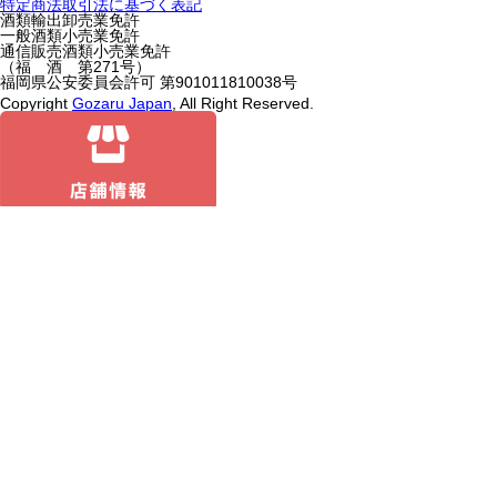
特定商法取引法に基づく表記
酒類輸出卸売業免許
一般酒類小売業免許
通信販売酒類小売業免許
（福 酒 第271号）
福岡県公安委員会許可 第901011810038号
Copyright
Gozaru Japan
, All Right Reserved.
キャンペーン
終了まであと
0ヶ月3日17時間45分27秒
真夏のシャンパン 特別買取キャンペーン！！～入荷不足のため、指定
15銘柄を特別買取にて買取中～2026.8.1
詳しくはこちら