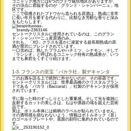
コニャック地方には6つのブドウ栽培地区がありますが、
その頂点に君臨するのが「グランド・シャンパーニュ」地
区です。
ここで収穫されたブドウから造られる原酒は、熟成に非常
に長い年月を要する代わりに、比類なき芳醇な香りと深み
をもたらします。
セントークリスタルに使用されているのは、このグラン
ド・シャンパーニュ産原酒のみ。
それも、「XO」クラスを遥かに凌駕する超長期熟成の原
酒が贅沢にブレンドされています。
一口含めば、熟したプラムやハチミツ、シナモン、そして
「ランシオ」と呼ばれるコニャック特有の熟成香が、いつ
までも鼻腔をくすぐり続けます。
1-3. フランスの至宝「バカラ社」製デキャンタ
このお酒を語る上で絶対に外せないのが、その容器です。
セントークリスタルには、世界最高峰のクリスタルブラン
ドである「バカラ（Baccarat）」社製のデキャンタが採用
されています。
手に取った時のずっしりとした重量感、そして光を複雑に
反射するカットの美しさは、もはや酒器の域を超えた芸術
品です。
実は、ボトル本体には銘柄のラベルが貼られていません。
その透明感を損なわないよう、情報はボトルネック（首）
のゴールドプレートや、底面の刻印に集約されているので
す。