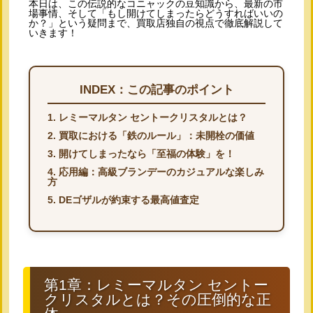
本日は、この伝説的なコニャックの豆知識から、最新の市
場事情、そして「もし開けてしまったらどうすればいいの
か？」という疑問まで、買取店独自の視点で徹底解説して
いきます！
INDEX：この記事のポイント
1. レミーマルタン セントークリスタルとは？
2. 買取における「鉄のルール」：未開栓の価値
3. 開けてしまったなら「至福の体験」を！
4. 応用編：高級ブランデーのカジュアルな楽しみ
方
5. DEゴザルが約束する最高値査定
第1章：レミーマルタン セントー
クリスタルとは？その圧倒的な正