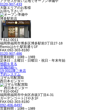
アクセスが良い立地でオープン準備中
0120-907-433
大阪エリアのお客様
お待ち下さい!!
博多駅前店
〒812-0011
福岡県福岡市博多区博多駅前3丁目27-18
Remixはかた駅前通り1F
FAX:092-303-8180
0120-907-486
営業時間：10時～19時
定休日：土曜日・日曜日・祝日・年末年始
地図を見る
店舗詳細へ
19:00以降ご来店
予約システム
ゴザル宅配買取
西日本センター
〒810-0042
福岡県福岡市中央区赤坂3丁目4-31
ガーデンコートけやき1F
FAX:092-303-8180
092-406-8497
営業時間：10時～19時