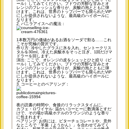
ール）してみてください。ブドウの芳醇な甘みとオ
レンジのフレッシュな香りが、炭酸の泡とともに弾
けます。これは、世界のトップバーでも限られたVIP
にしか提供されないような、最高級のハイボールに
なります。
2. バニラアイスへの魔法：
1本数万円の価値があるお酒をソーダで割る……これ
こそが究極の贅沢です。
作り方: 冷やしたグラスに氷を入れ、セントークリス
タルを30ml。冷えた炭酸水をそっと注ぎ、1回だけマ
ドラーを回します。
演出: ここで、オレンジの皮をシュッとひと絞り（ピ
ール）してみてください。ブドウの芳醇な甘みとオ
レンジのフレッシュな香りが、炭酸の泡とともに弾
けます。これは、世界のトップバーでも限られたVIP
にしか提供されないような、最高級のハイボールに
なります。
3. コーヒーとのペアリング：
夜の読書の時間や、食後のリラックスタイムに。
カフェ・ロワイヤル: 温かいコーヒーに数滴落とすだ
けで、その場が高級ホテルのラウンジのような香り
に包まれます。
ペアリング: お供には、ビターチョコレートや、意外
なところで「羊羹（ようかん）」を合わせてみてく