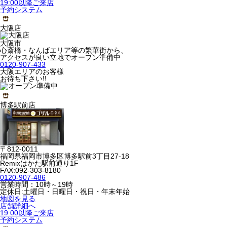
19:00以降ご来店
予約システム
大阪店
大阪市
心斎橋・なんばエリア等の繁華街から、
アクセスが良い立地でオープン準備中
0120-907-433
大阪エリアのお客様
お待ち下さい!!
博多駅前店
〒812-0011
福岡県福岡市博多区博多駅前3丁目27-18
Remixはかた駅前通り1F
FAX:092-303-8180
0120-907-486
営業時間：10時～19時
定休日:土曜日・日曜日・祝日・年末年始
地図を見る
店舗詳細へ
19:00以降ご来店
予約システム