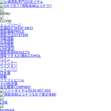
トップページ
店舗紹介
SHOP INFO
買取価格
PRICE
買取方法
SYSTEM
宅配買取
出張買取
店頭買取
LINE査定
買取実績
RESULTS
買取できるお酒
ALCOHOL
ワイン
ブランデー
ウイスキー
シャンパン
日本酒
焼酎
クラフトビール
その他洋酒
会社概要
COMPANY