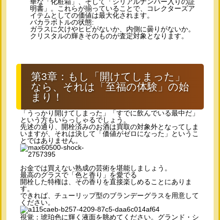
華な「化粧箱」、そして「シリアルナンバー入りの証
明書」。これらが揃っていることで、コレクターズア
イテムとしての価値は最大化されます。
バカラボトルの状態:
ガラスに欠けやヒビがないか、内側に曇りがないか。
クリスタルの輝きそのものが査定対象となります。
第3章：もし「開けてしまった」
なら、それは「至福の体験」の始
まり！
「うっかり開けてしまった」「すでに飲んでいる最中だ」
という方もいらっしゃるでしょう。
先述の通り、開栓済みのお酒は買取の対象外となってしま
いますが、それは決して「価値がゼロになった」というこ
とではありません。
お金では買えない熟成の芸術を堪能しましょう。
最高のグラスで「色と香り」を愛でる
開栓した特権は、その香りを直接楽しめることにありま
す。
できれば、チューリップ型のブランデーグラスを用意して
ください。
視覚：琥珀色に輝く液面を眺めてください。グランド・シ