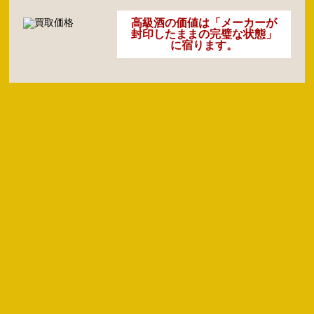
高級酒の価値は「メーカーが
封印したままの完璧な状態」
に宿ります。
ヘネシーVSOP(Hennessy)ス
ヘネシー X.O カラフェ バカ
リムボトル 多数高価買取いた
ラ・レミーマルタン レミーマ
しました。
ルタン セントー エクストラ な
ど業界最高値級の買取額！！
買取価格