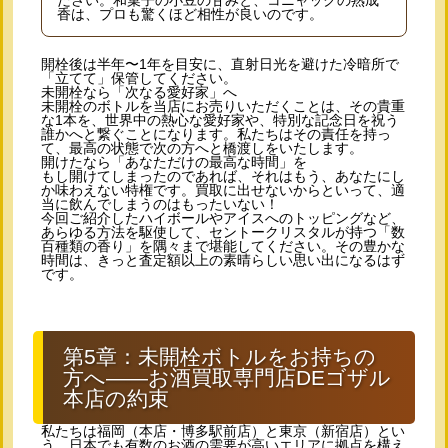
ださい。和菓子の小豆の甘みと、コニャックの熟成
香は、プロも驚くほど相性が良いのです。
開栓後は半年〜1年を目安に、直射日光を避けた冷暗所で
「立てて」保管してください。
未開栓なら
「次なる愛好家」へ
未開栓のボトルを当店にお売りいただくことは、その貴重
な1本を、世界中の熱心な愛好家や、特別な記念日を祝う
誰かへと繋ぐことになります。私たちはその責任を持っ
て、最高の状態で次の方へと橋渡しをいたします。
開けたなら
「あなただけの最高な時間」を
もし開けてしまったのであれば、それはもう、あなたにし
か味わえない特権です。買取に出せないからといって、適
当に飲んでしまうのはもったいない！
今回ご紹介したハイボールやアイスへのトッピングなど、
あらゆる方法を駆使して、セントークリスタルが持つ「数
百種類の香り」を隅々まで堪能してください。その豊かな
時間は、きっと査定額以上の素晴らしい思い出になるはず
です。
第5章：未開栓ボトルをお持ちの
方へ――お酒買取専門店DEゴザル
本店の約束
私たちは福岡（本店・博多駅前店）と東京（新宿店）とい
う、日本でも有数のお酒の需要が高いエリアに拠点を構え