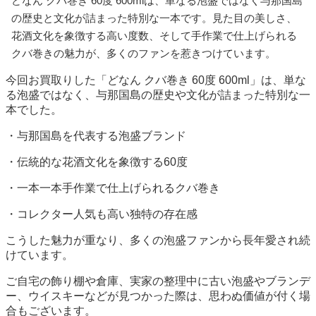
どなん クバ巻き 60度 600mlは、単なる泡盛ではなく与那国島
の歴史と文化が詰まった特別な一本です。見た目の美しさ、
花酒文化を象徴する高い度数、そして手作業で仕上げられる
クバ巻きの魅力が、多くのファンを惹きつけています。
今回お買取りした「どなん クバ巻き 60度 600ml」は、単な
る泡盛ではなく、与那国島の歴史や文化が詰まった特別な一
本でした。
・与那国島を代表する泡盛ブランド
・伝統的な花酒文化を象徴する60度
・一本一本手作業で仕上げられるクバ巻き
・コレクター人気も高い独特の存在感
こうした魅力が重なり、多くの泡盛ファンから長年愛され続
けています。
ご自宅の飾り棚や倉庫、実家の整理中に古い泡盛やブランデ
ー、ウイスキーなどが見つかった際は、思わぬ価値が付く場
合もございます。