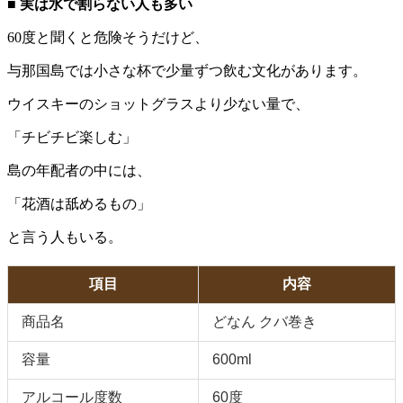
■ 実は水で割らない人も多い
60度と聞くと危険そうだけど、
与那国島では小さな杯で少量ずつ飲む文化があります。
ウイスキーのショットグラスより少ない量で、
「チビチビ楽しむ」
島の年配者の中には、
「花酒は舐めるもの」
と言う人もいる。
項目
内容
商品名
どなん クバ巻き
容量
600ml
アルコール度数
60度