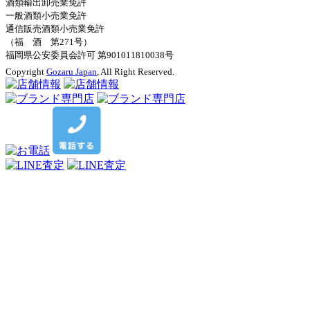
酒類輸出卸売業免許
一般酒類小売業免許
通信販売酒類小売業免許
（福 酒 第271号）
福岡県公安委員会許可 第901011810038号
Copyright
Gozaru Japan
, All Right Reserved.
キャンペーン
終了まであと
0ヶ月2日16時間53分9秒
真夏のシャンパン 特別買取キャンペー
ン！！～入荷不足のため、指定15銘柄