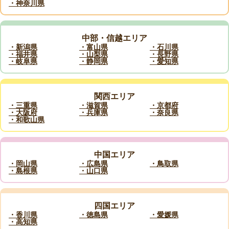
・神奈川県
中部・信越エリア
・新潟県
・富山県
・石川県
・福井県
・山梨県
・長野県
・岐阜県
・静岡県
・愛知県
関西エリア
・三重県
・滋賀県
・京都府
・大阪府
・兵庫県
・奈良県
・和歌山県
中国エリア
・岡山県
・広島県
・鳥取県
・島根県
・山口県
四国エリア
・香川県
・徳島県
・愛媛県
・高知県