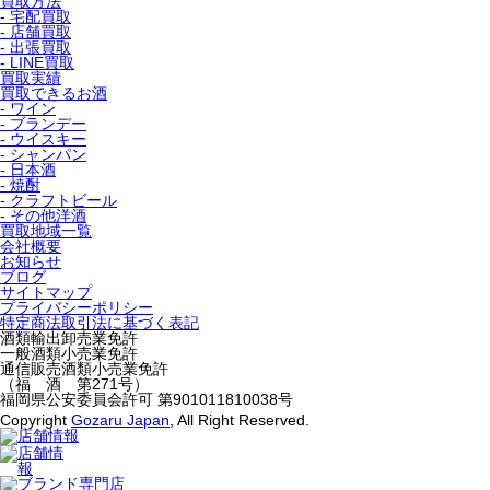
買取方法
- 宅配買取
- 店舗買取
- 出張買取
- LINE買取
買取実績
買取できるお酒
- ワイン
- ブランデー
- ウイスキー
- シャンパン
- 日本酒
- 焼酎
- クラフトビール
- その他洋酒
買取地域一覧
会社概要
お知らせ
ブログ
サイトマップ
プライバシーポリシー
特定商法取引法に基づく表記
酒類輸出卸売業免許
一般酒類小売業免許
通信販売酒類小売業免許
（福 酒 第271号）
福岡県公安委員会許可 第901011810038号
Copyright
Gozaru Japan
, All Right Reserved.