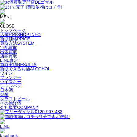
トップページ
店舗紹介
SHOP INFO
買取価格
PRICE
買取方法
SYSTEM
宅配買取
出張買取
店頭買取
LINE査定
買取実績
RESULTS
買取できるお酒
ALCOHOL
ワイン
ブランデー
ウイスキー
シャンパン
日本酒
焼酎
クラフトビール
その他洋酒
会社概要
COMPANY