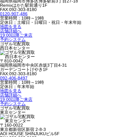
福岡県福岡市博多区博多駅前3丁目27-18
Remixはかた駅前通り1F
FAX:092-303-8180
0120-907-486
営業時間：10時～19時
定休日：土曜日・日曜日・祝日・年末年始
地図を見る
店舗詳細へ
19:00以降ご来店
予約システム
ゴザル宅配買取
西日本センター
〒810-0042
福岡県福岡市中央区赤坂3丁目4-31
ガーデンコートけやき1F
FAX:092-303-8180
092-406-8497
営業時間：10時～19時
定休日：年末年始
地図を見る
店舗詳細へ
19:00以降ご来店
予約システム
ゴザル宅配買取
東京センター
〒160-0022
東京都新宿区新宿 2-8-3
AOI HOUSE SHINJUKUビル5F