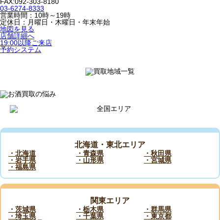
FAX:092-303-8180
03-6274-8333
営業時間：10時～19時
定休日：月曜日・木曜日・年末年始
地図を見る
店舗詳細へ
19:00以降ご来店
予約システム
北海道・東北エリア
・北海道
・青森県
・秋田県
・岩手県
・山形県
・宮城県
・福島県
関東エリア
・茨城県
・栃木県
・群馬県
・埼玉県
・千葉県
・東京都