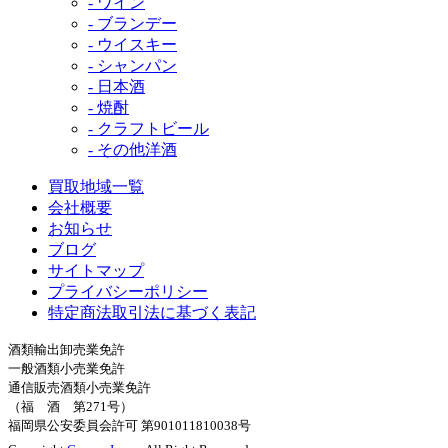
- ワイン
- ブランデー
- ウイスキー
- シャンパン
- 日本酒
- 焼酎
- クラフトビール
- その他洋酒
買取地域一覧
会社概要
お知らせ
ブログ
サイトマップ
プライバシーポリシー
特定商法取引法に基づく表記
酒類輸出卸売業免許
一般酒類小売業免許
通信販売酒類小売業免許
（福 酒 第271号）
福岡県公安委員会許可 第901011810038号