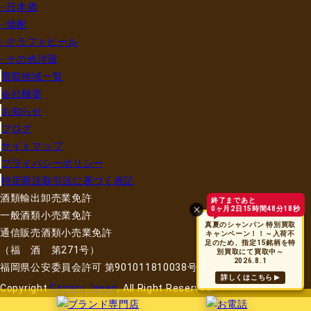
- 日本酒
- 焼酎
- クラフトビール
- その他洋酒
買取地域一覧
会社概要
お知らせ
ブログ
サイトマップ
プライバシーポリシー
特定商法取引法に基づく表記
酒類輸出卸売業免許
終了まであと
0ヶ月2日15時間48分18秒
一般酒類小売業免許
真夏のシャンパン 特別買取
通信販売酒類小売業免許
キャンペーン！！～入荷不
足のため、指定15銘柄を特
（福 酒 第271号）
別買取にて買取中～
2026.8.1
福岡県公安委員会許可 第901011810038号
詳しくはこちら
Copyright
Gozaru Japan
, All Right Reserved.