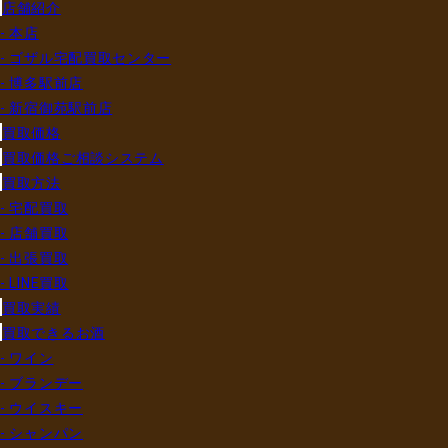
店舗紹介
- 本店
- ゴザル宅配買取センター
- 博多駅前店
- 新宿御苑駅前店
買取価格
買取価格ご相談システム
買取方法
- 宅配買取
- 店舗買取
- 出張買取
- LINE買取
買取実績
買取できるお酒
- ワイン
- ブランデー
- ウイスキー
- シャンパン