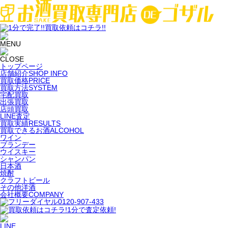
トップページ
店舗紹介
SHOP INFO
買取価格
PRICE
買取方法
SYSTEM
宅配買取
出張買取
店頭買取
LINE査定
買取実績
RESULTS
買取できるお酒
ALCOHOL
ワイン
ブランデー
ウイスキー
シャンパン
日本酒
焼酎
クラフトビール
その他洋酒
会社概要
COMPANY