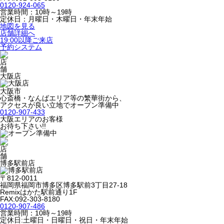
0120-924-065
営業時間：10時～19時
定休日：月曜日・木曜日・年末年始
地図を見る
店舗詳細へ
19:00以降ご来店
予約システム
大阪店
大阪市
心斎橋・なんばエリア等の繁華街から、
アクセスが良い立地でオープン準備中
0120-907-433
大阪エリアのお客様
お待ち下さい!!
博多駅前店
〒812-0011
福岡県福岡市博多区博多駅前3丁目27-18
Remixはかた駅前通り1F
FAX:092-303-8180
0120-907-486
営業時間：10時～19時
定休日:土曜日・日曜日・祝日・年末年始