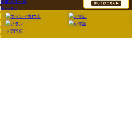
買取地域一覧
詳しくはこちら
会社概要
お知らせ
ブログ
サイトマップ
プライバシーポリシー
特定商法取引法に基づく表記
酒類輸出卸売業免許
一般酒類小売業免許
通信販売酒類小売業免許
（福 酒 第271号）
福岡県公安委員会許可 第901011810038号
Copyright
Gozaru Japan
, All Right Reserved.