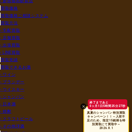
- 新宿御苑駅前店
買取価格
買取価格ご相談システム
買取方法
- 宅配買取
- 店舗買取
- 出張買取
- LINE買取
買取実績
買取できるお酒
- ワイン
- ブランデー
- ウイスキー
- シャンパン
終了まであと
- 日本酒
0ヶ月1日5時間25分27秒
- 焼酎
真夏のシャンパン 特別買取
キャンペーン！！～入荷不
- クラフトビール
足のため、指定15銘柄を特
別買取にて買取中～
- その他洋酒
2026.8.1