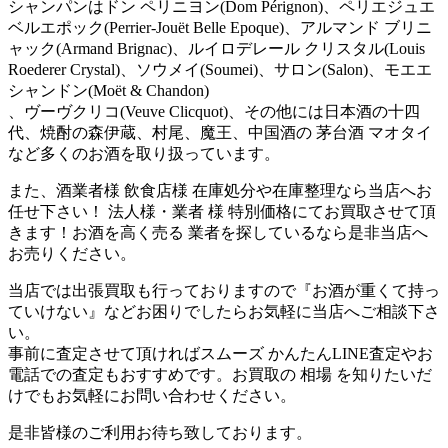
シャンパンはドン ペリニヨン(Dom Pérignon)、ペリエジュエ
ベルエポック(Perrier-Jouët Belle Epoque)、アルマンド ブリニ
ャック(Armand Brignac)、ルイロデレール クリスタル(Louis
Roederer Crystal)、ソウメイ(Soumei)、サロン(Salon)、モエエ
シャンドン(Moët & Chandon)
、ヴーヴクリコ(Veuve Clicquot)、その他には日本酒の十四
代、焼酎の森伊蔵、村尾、魔王、中国酒の 茅台酒 マオタイ
など多くのお酒を取り扱っています。
また、酒業者様 飲食店様 在庫処分や在庫整理なら当店へお
任せ下さい！ 法人様・業者 様 特別価格にてお買取させて頂
きます！お酒を高く売る 業者を探しているなら是非当店へ
お売りください。
当店では出張買取も行っておりますので『お酒が重くて持っ
ていけない』などお困りでしたらお気軽に当店へご相談下さ
い。
事前に査定させて頂ければスムーズ かんたんLINE査定やお
電話での査定もおすすめです。お買取の 相場 を知りたいだ
けでもお気軽にお問い合わせください。
是非皆様のご利用お待ち致しております。