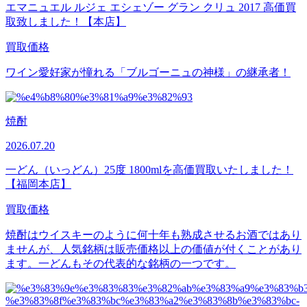
エマニュエル ルジェ エシェゾー グラン クリュ 2017 高価買
取致しました！【本店】
買取価格
ワイン愛好家が憧れる「ブルゴーニュの神様」の継承者！
焼酎
2026.07.20
一どん（いっどん）25度 1800mlを高価買取いたしました！
【福岡本店】
買取価格
焼酎はウイスキーのように何十年も熟成させるお酒ではあり
ませんが、人気銘柄は販売価格以上の価値が付くことがあり
ます。一どんもその代表的な銘柄の一つです。