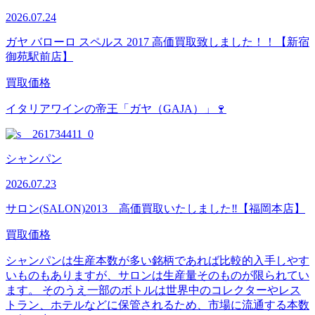
2026.07.24
ガヤ バローロ スペルス 2017 高価買取致しました！！【新宿
御苑駅前店】
買取価格
イタリアワインの帝王「ガヤ（GAJA）」🍷
シャンパン
2026.07.23
サロン(SALON)2013 高価買取いたしました‼【福岡本店】
買取価格
シャンパンは生産本数が多い銘柄であれば比較的入手しやす
いものもありますが、サロンは生産量そのものが限られてい
ます。 そのうえ一部のボトルは世界中のコレクターやレス
トラン、ホテルなどに保管されるため、市場に流通する本数