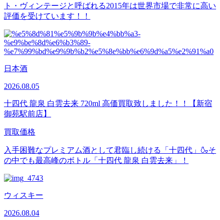
ト・ヴィンテージと呼ばれる2015年は世界市場で非常に高い
評価を受けています！！
日本酒
2026.08.05
十四代 龍泉​ 白雲去来 720ml 高価買取致しました！！【新宿
御苑駅前店】
買取価格
入手困難なプレミアム酒として君臨し続ける「十四代」🍶そ
の中でも最高峰のボトル「十四代 龍泉 白雲去来」！
ウィスキー
2026.08.04