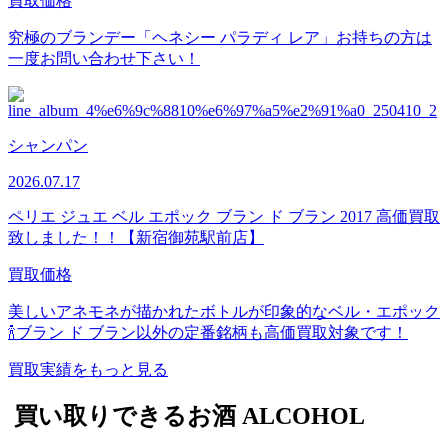
買取価格
究極のブランデー「ヘネシー パラディ レア」お持ちの方は
一度お問い合わせ下さい！
シャンパン
2026.07.17
ペリエ ジュエ ベル エポック ブラン ド ブラン 2017 高価買取
致しました！！【新宿御苑駅前店】
買取価格
美しいアネモネが描かれたボトルが印象的なベル・エポック
🍾ブラン ド ブラン以外の定番銘柄も高価買取対象です！
買取実績をもっと見る
買い取りできるお酒
ALCOHOL