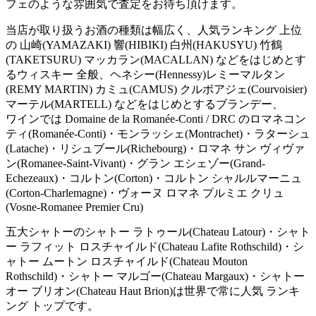
フェのような雰囲気で査定をお待ち頂けます。
当店が取り扱うお酒の種類は幅広く、人気ランキング 上位
の 山崎(YAMAZAKI) 響(HIBIKI) 白州(HAKUSYU) 竹鶴
(TAKETSURU) マッカラン(MACALLAN) などをはじめとす
るウィスキー 全般、ヘネシー(Hennessy)レミーマルタン
(REMY MARTIN) カミュ(CAMUS) クルボアジェ(Courvoisier)
マーテル(MARTELL) などをはじめとするブランデー、
ワインでは Domaine de la Romanée-Conti / DRC のロマネコン
ティ(Romanée-Conti)・モンラッシェ(Montrachet)・ラターシュ
(Latache)・リシュブール(Richebourg)・ロマネ サン ヴィヴァ
ン(Romanee-Saint-Vivant)・グラン エシェゾー(Grand-
Echezeaux)・コルトン(Corton)・コルトン シャルルマーニュ
(Corton-Charlemagne)・ヴォーヌ ロマネ プルミエ クリュ
(Vosne-Romanee Premier Cru)
五大シャトーのシャトー ラトゥール(Chateau Latour)・シャト
ー ラフィット ロスチャイルド(Chateau Lafite Rothschild)・シ
ャトー ムートン ロスチャイルド(Chateau Mouton
Rothschild)・シャトー マルゴー(Chateau Margaux)・シャトー
オー ブリオン(Chateau Haut Brion)は世界で常に人気 ランキ
ング トップです。