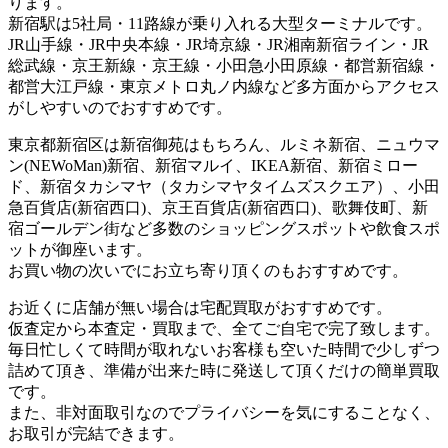
ります。
新宿駅は5社局・11路線が乗り入れる大型ターミナルです。
JR山手線・JR中央本線・JR埼京線・JR湘南新宿ライン・JR
総武線・京王新線・京王線・小田急小田原線・都営新宿線・
都営大江戸線・東京メトロ丸ノ内線など多方面からアクセス
がしやすいのでおすすめです。
東京都新宿区は新宿御苑はもちろん、ルミネ新宿、ニュウマ
ン(NEWoMan)新宿、新宿マルイ、IKEA新宿、新宿ミロー
ド、新宿タカシマヤ（タカシマヤタイムズスクエア）、小田
急百貨店(新宿西口)、京王百貨店(新宿西口)、歌舞伎町、新
宿ゴールデン街など多数のショッピングスポットや飲食スポ
ットが御座います。
お買い物の次いでにお立ち寄り頂くのもおすすめです。
お近くに店舗が無い場合は宅配買取がおすすめです。
仮査定から本査定・買取まで、全てご自宅で完了致します。
毎日忙しくて時間が取れないお客様も空いた時間で少しずつ
詰めて頂き、準備が出来た時に発送して頂くだけの簡単買取
です。
また、非対面取引なのでプライバシーを気にすることなく、
お取引が完結できます。