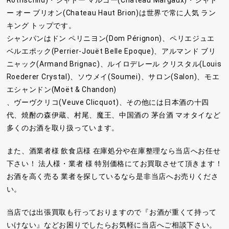
Rothschild)・シャトー マルゴー(Chateau Margaux)・シャト
ー オー ブリオン(Chateau Haut Brion)は世界で常に人気 ラン
キング トップです。
シャンパンはドン ペリニヨン(Dom Pérignon)、ペリエジュエ
ベルエポック(Perrier-Jouët Belle Epoque)、アルマンド ブリ
ニャック(Armand Brignac)、ルイロデレール クリスタル(Louis
Roederer Crystal)、ソウメイ(Soumei)、サロン(Salon)、モエ
エシャンドン(Moët & Chandon)
、ヴーヴクリコ(Veuve Clicquot)、その他には日本酒の十四
代、焼酎の森伊蔵、村尾、魔王、中国酒の 茅台酒 マオタイなど
多くのお酒を取り扱っています。
また、酒業者様 飲食店様 在庫処分や在庫整理なら当店へお任せ
下さい！ 法人様・業者 様 特別価格にてお買取させて頂きます！
お酒を高く売る 業者を探しているなら是非当店へお売りくださ
い。
当店では出張買取も行っておりますので『お酒が重くて持って
いけない』などお困りでしたらお気軽に当店へご相談下さい。