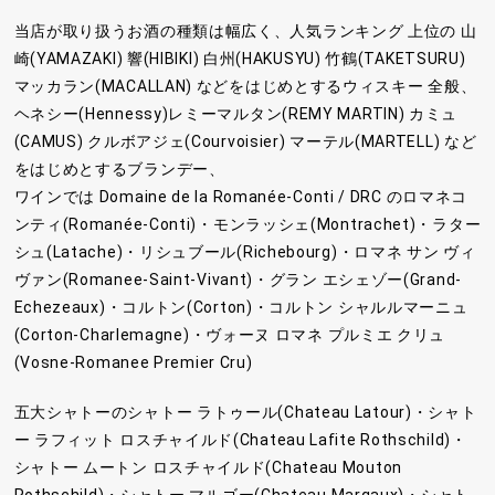
当店が取り扱うお酒の種類は幅広く、人気ランキング 上位の 山
崎(YAMAZAKI) 響(HIBIKI) 白州(HAKUSYU) 竹鶴(TAKETSURU)
マッカラン(MACALLAN) などをはじめとするウィスキー 全般、
ヘネシー(Hennessy)レミーマルタン(REMY MARTIN) カミュ
(CAMUS) クルボアジェ(Courvoisier) マーテル(MARTELL) など
をはじめとするブランデー、
ワインでは Domaine de la Romanée-Conti / DRC のロマネコ
ンティ(Romanée-Conti)・モンラッシェ(Montrachet)・ラター
シュ(Latache)・リシュブール(Richebourg)・ロマネ サン ヴィ
ヴァン(Romanee-Saint-Vivant)・グラン エシェゾー(Grand-
Echezeaux)・コルトン(Corton)・コルトン シャルルマーニュ
(Corton-Charlemagne)・ヴォーヌ ロマネ プルミエ クリュ
(Vosne-Romanee Premier Cru)
五大シャトーのシャトー ラトゥール(Chateau Latour)・シャト
ー ラフィット ロスチャイルド(Chateau Lafite Rothschild)・
シャトー ムートン ロスチャイルド(Chateau Mouton