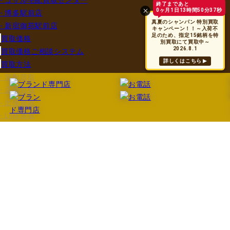
- ゴザル宅配買取センター
終了まであと
0ヶ月1日13時間50分37秒
- 博多駅前店
真夏のシャンパン 特別買取
- 新宿御苑駅前店
キャンペーン！！～入荷不
足のため、指定15銘柄を特
買取価格
別買取にて買取中～
2026.8.1
買取価格ご相談システム
詳しくはこちら
買取方法
- 宅配買取
- 店舗買取
- 出張買取
- LINE買取
買取実績
買取できるお酒
- ワイン
- ブランデー
- ウイスキー
- シャンパン
- 日本酒
- 焼酎