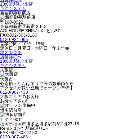
19:00以降ご来店
予約システム
新宿御苑駅前店
〒160-0022
東京都新宿区新宿 2-8-3
AOI HOUSE SHINJUKUビル5F
FAX:092-303-8180
0120-924-065
営業時間：10時～19時
定休日：月曜日・木曜日・年末年始
地図を見る
店舗詳細へ
19:00以降ご来店
予約システム
大阪店
大阪市
心斎橋・なんばエリア等の繁華街から、
アクセスが良い立地でオープン準備中
0120-907-433
大阪エリアのお客様
お待ち下さい!!
博多駅前店
〒812-0011
福岡県福岡市博多区博多駅前3丁目27-18
Remixはかた駅前通り1F
FAX:092-303-8180
0120-907-486