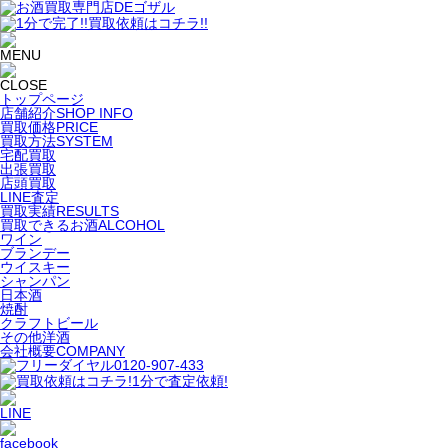
トップページ
店舗紹介
SHOP INFO
買取価格
PRICE
買取方法
SYSTEM
宅配買取
出張買取
店頭買取
LINE査定
買取実績
RESULTS
買取できるお酒
ALCOHOL
ワイン
ブランデー
ウイスキー
シャンパン
日本酒
焼酎
クラフトビール
その他洋酒
会社概要
COMPANY