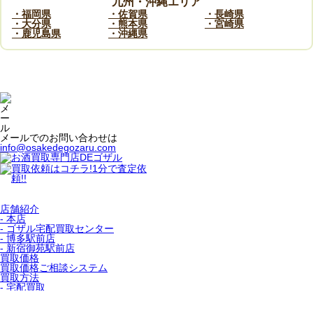
九州・沖縄エリア
・福岡県
・佐賀県
・長崎県
・大分県
・熊本県
・宮崎県
・鹿児島県
・沖縄県
メールでのお問い合わせは
info@osakedegozaru.com
店舗紹介
- 本店
- ゴザル宅配買取センター
- 博多駅前店
- 新宿御苑駅前店
買取価格
買取価格ご相談システム
買取方法
- 宅配買取
- 店舗買取
- 出張買取