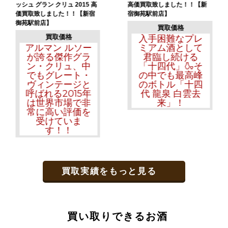
ッシュ グラン クリュ 2015 高
高価買取致しました！！【新
価買取致しました！！【新宿
宿御苑駅前店】
御苑駅前店】
買取価格
買取価格
入手困難なプレ
アルマン ルソー
ミアム酒として
が誇る傑作グラ
君臨し続ける
ン・クリュ、中
「十四代」🍶そ
でもグレート・
の中でも最高峰
ヴィンテージと
のボトル「十四
呼ばれる2015年
代 龍泉 白雲去
は世界市場で非
来」！
常に高い評価を
受けていま
す！！
買取実績をもっと見る
買い取りできるお酒