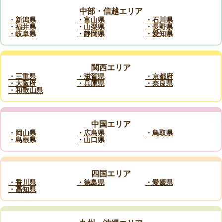
中部・信越エリア
・新潟県
・富山県
・石川県
・福井県
・山梨県
・長野県
・岐阜県
・静岡県
・愛知県
関西エリア
・三重県
・滋賀県
・京都府
・大阪府
・兵庫県
・奈良県
・和歌山県
中国エリア
・岡山県
・広島県
・鳥取県
・島根県
・山口県
四国エリア
・香川県
・徳島県
・愛媛県
・高知県