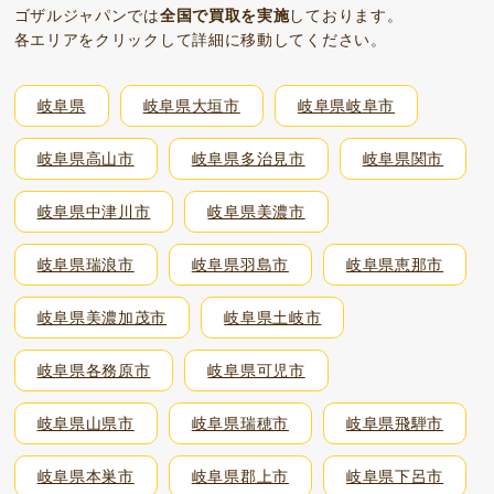
ゴザルジャパンでは
全国で買取を実施
しております。
各エリアをクリックして詳細に移動してください。
岐阜県
岐阜県大垣市
岐阜県岐阜市
岐阜県高山市
岐阜県多治見市
岐阜県関市
岐阜県中津川市
岐阜県美濃市
岐阜県瑞浪市
岐阜県羽島市
岐阜県恵那市
岐阜県美濃加茂市
岐阜県土岐市
岐阜県各務原市
岐阜県可児市
岐阜県山県市
岐阜県瑞穂市
岐阜県飛騨市
岐阜県本巣市
岐阜県郡上市
岐阜県下呂市