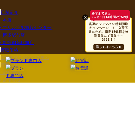
店舗紹介
終了まであと
0ヶ月1日13時間2分52秒
- 本店
真夏のシャンパン 特別買取
- ゴザル宅配買取センター
キャンペーン！！～入荷不
足のため、指定15銘柄を特
- 博多駅前店
別買取にて買取中～
2026.8.1
- 新宿御苑駅前店
詳しくはこちら
買取価格
買取価格ご相談システム
買取方法
- 宅配買取
- 店舗買取
- 出張買取
- LINE買取
買取実績
買取できるお酒
- ワイン
- ブランデー
- ウイスキー