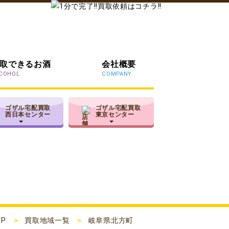
取できるお酒
会社概要
COHOL
COMPANY
ゴザル宅配買取
ゴザル宅配買取
西日本センター
東京センター
OP
買取地域一覧
岐阜県北方町