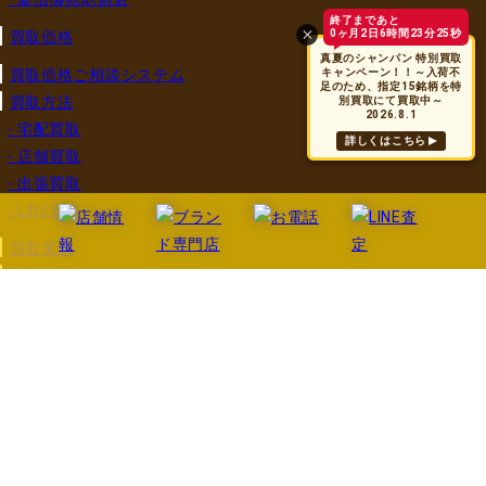
終了まであと
0ヶ月2日6時間23分25秒
買取価格
真夏のシャンパン 特別買取
買取価格ご相談システム
キャンペーン！！～入荷不
足のため、指定15銘柄を特
買取方法
別買取にて買取中～
2026.8.1
- 宅配買取
詳しくはこちら
- 店舗買取
- 出張買取
- LINE買取
買取実績
買取できるお酒
- ワイン
- ブランデー
- ウイスキー
- シャンパン
- 日本酒
- 焼酎
- クラフトビール