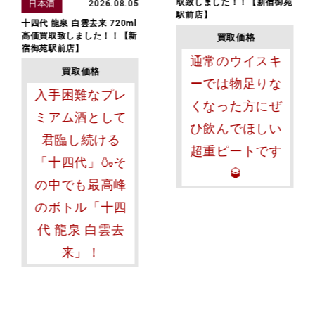
取致しました！！【新宿御苑
日本酒
2026.08.05
駅前店】
十四代 龍泉​ 白雲去来 720ml
高価買取致しました！！【新
買取価格
宿御苑駅前店】
通常のウイスキ
買取価格
ーでは物足りな
入手困難なプレ
くなった方にぜ
ミアム酒として
ひ飲んでほしい
君臨し続ける
超重ピートです
「十四代」🍶そ
🥃
の中でも最高峰
のボトル「十四
代 龍泉 白雲去
来」！