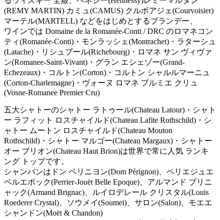
るウィスキー 全般、ヘネシー(Hennessy)レミーマルタン
(REMY MARTIN) カミュ(CAMUS) クルボアジェ(Courvoisier)
マーテル(MARTELL) などをはじめとするブランデー、
ワインでは Domaine de la Romanée-Conti / DRC のロマネコン
ティ(Romanée-Conti)・モンラッシェ(Montrachet)・ラターシュ
(Latache)・リシュブール(Richebourg)・ロマネ サン ヴィヴァ
ン(Romanee-Saint-Vivant)・グラン エシェゾー(Grand-
Echezeaux)・コルトン(Corton)・コルトン シャルルマーニュ
(Corton-Charlemagne)・ヴォーヌ ロマネ プルミエ クリュ
(Vosne-Romanee Premier Cru)
五大シャトーのシャトー ラトゥール(Chateau Latour)・シャト
ー ラフィット ロスチャイルド(Chateau Lafite Rothschild)・シ
ャトー ムートン ロスチャイルド(Chateau Mouton
Rothschild)・シャトー マルゴー(Chateau Margaux)・シャトー
オー ブリオン(Chateau Haut Brion)は世界で常に人気 ランキ
ング トップです。
シャンパンはドン ペリニヨン(Dom Pérignon)、ペリエジュエ
ベルエポック(Perrier-Jouët Belle Epoque)、アルマンド ブリニ
ャック(Armand Brignac)、ルイロデレール クリスタル(Louis
Roederer Crystal)、ソウメイ(Soumei)、サロン(Salon)、モエエ
シャンドン(Moët & Chandon)