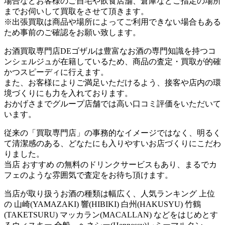
場合などお客様のご自宅や飲食店舗、倉庫などご指定の場所
までお伺いして買取をさせて頂きます。
※出張買取は商品や場所によってご利用できない場合もある
ため事前のご確認をお願い致します。
お酒買取専門店DEゴザルは豊富なお酒の専門知識を持つコ
ンシェルジュが在籍しているため、商品の査定・買取が的確
かつスピーディに行えます。
また、お客様によりご満足いただけるよう、接客や店内の環
境づくりにも力を入れております。
おかげさまでグループ店舗では高い口コミ評価をいただいて
います。
従来の「買取専門店」の事務的なイメージではなく、明るく
て清潔感のある、どなたにも入りやすいお店づくりにこだわ
りました。
当店 おすすめ の無料のドリンクサービスもあり、まるでカ
フェのような雰囲気で査定をお待ち頂けます。
当店が取り扱うお酒の種類は幅広く、人気ランキング 上位
の 山崎(YAMAZAKI) 響(HIBIKI) 白州(HAKUSYU) 竹鶴
(TAKETSURU) マッカラン(MACALLAN) などをはじめとす