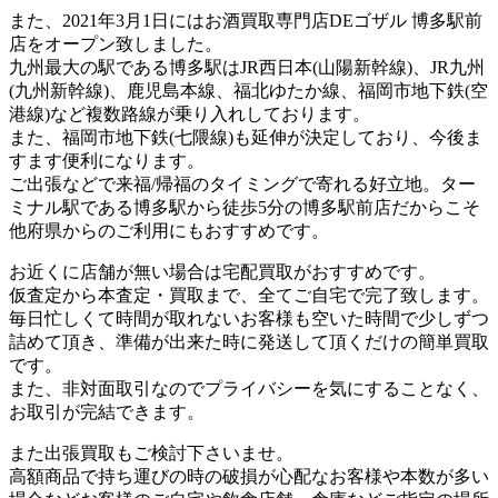
また、2021年3月1日にはお酒買取専門店DEゴザル 博多駅前
店をオープン致しました。
九州最大の駅である博多駅はJR西日本(山陽新幹線)、JR九州
(九州新幹線)、鹿児島本線、福北ゆたか線、福岡市地下鉄(空
港線)など複数路線が乗り入れしております。
また、福岡市地下鉄(七隈線)も延伸が決定しており、今後ま
すます便利になります。
ご出張などで来福/帰福のタイミングで寄れる好立地。ター
ミナル駅である博多駅から徒歩5分の博多駅前店だからこそ
他府県からのご利用にもおすすめです。
お近くに店舗が無い場合は宅配買取がおすすめです。
仮査定から本査定・買取まで、全てご自宅で完了致します。
毎日忙しくて時間が取れないお客様も空いた時間で少しずつ
詰めて頂き、準備が出来た時に発送して頂くだけの簡単買取
です。
また、非対面取引なのでプライバシーを気にすることなく、
お取引が完結できます。
また出張買取もご検討下さいませ。
高額商品で持ち運びの時の破損が心配なお客様や本数が多い