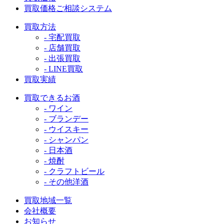
買取価格ご相談システム
買取方法
- 宅配買取
- 店舗買取
- 出張買取
- LINE買取
買取実績
買取できるお酒
- ワイン
- ブランデー
- ウイスキー
- シャンパン
- 日本酒
- 焼酎
- クラフトビール
- その他洋酒
買取地域一覧
会社概要
お知らせ