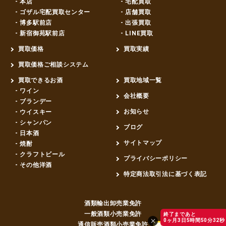
- 本店
- 宅配買取
- ゴザル宅配買取センター
- 店舗買取
- 博多駅前店
- 出張買取
- 新宿御苑駅前店
- LINE買取
買取価格
買取実績
買取価格ご相談システム
買取できるお酒
買取地域一覧
- ワイン
会社概要
- ブランデー
お知らせ
- ウイスキー
- シャンパン
ブログ
- 日本酒
サイトマップ
- 焼酎
- クラフトビール
プライバシーポリシー
- その他洋酒
特定商法取引法に基づく表記
酒類輸出卸売業免許
一般酒類小売業免許
終了まであと
0ヶ月3日5時間50分32秒
通信販売酒類小売業免許