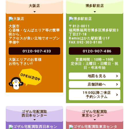
大阪店
博多駅前店
大阪市
〒812-0011
心斎橋・なんばエリア等の繁華
福岡県福岡市博多区博多駅前3
街から、
丁目27-18
アクセスが良い立地でオープン
Remixはかた駅前通り1F
準備中
FAX:092-303-8180
0120-907-433
0120-907-486
大阪エリアのお客様
営業時間：10時～19時
お待ち下さい!!
定休日：土曜日・日曜日・祝
日・年末年始
地図を見る
店舗詳細へ
19:00以降ご来店
予約システム
ゴザル宅配買取
ゴザル宅配買取
西日本センター
東京センター