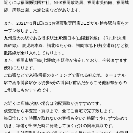
近くには福岡縣護國神社、NHK福岡放送局、福岡市美術館、福岡城
跡、舞鶴公園、大濠公園などがあります。
また、2021年3月1日にはお酒買取専門店DEゴザル 博多駅前店をオ
ープン致しました。
九州最大の駅である博多駅はJR西日本(山陽新幹線)、JR九州(九州
新幹線)、鹿児島本線、福北ゆたか線、福岡市地下鉄(空港線)など複
数路線が乗り入れしております。
また、福岡市地下鉄(七隈線)も延伸が決定しており、今後ますます
便利になります。
ご出張などで来福/帰福のタイミングで寄れる好立地。ターミナル
駅である博多駅から徒歩5分の博多駅前店だからこそ他府県からの
ご利用にもおすすめです。
お近くに店舗が無い場合は宅配買取がおすすめです。
仮査定から本査定・買取まで、全てご自宅で完了致します。
毎日忙しくて時間が取れないお客様も空いた時間で少しずつ詰めて
頂き、準備が出来た時に発送して頂くだけの簡単買取です。