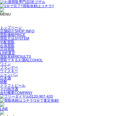
トップページ
店舗紹介
SHOP INFO
買取価格
PRICE
買取方法
SYSTEM
宅配買取
出張買取
店頭買取
LINE査定
買取実績
RESULTS
買取できるお酒
ALCOHOL
ワイン
ブランデー
ウイスキー
シャンパン
日本酒
焼酎
クラフトビール
その他洋酒
会社概要
COMPANY