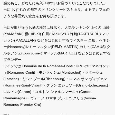
感のある、どなたにも入りやすいお店づくりにこだわりました。
当店 おすすめ の無料のドリンクサービスもあり、まるでカフェの
ような雰囲気で査定をお待ち頂けます。
当店が取り扱うお酒の種類は幅広く、人気ランキング 上位の 山崎
(YAMAZAKI) 響(HIBIKI) 白州(HAKUSYU) 竹鶴(TAKETSURU) マッ
カラン(MACALLAN) などをはじめとするウィスキー 全般、ヘネシ
ー(Hennessy)レミーマルタン(REMY MARTIN) カミュ(CAMUS) ク
ルボアジェ(Courvoisier) マーテル(MARTELL) などをはじめとする
ブランデー、
ワインでは Domaine de la Romanée-Conti / DRC のロマネコンテ
ィ(Romanée-Conti)・モンラッシェ(Montrachet)・ラターシュ
(Latache)・リシュブール(Richebourg)・ロマネ サン ヴィヴァン
(Romanee-Saint-Vivant)・グラン エシェゾー(Grand-Echezeaux)・
コルトン(Corton)・コルトン シャルルマーニュ(Corton-
Charlemagne)・ヴォーヌ ロマネ プルミエ クリュ(Vosne-
Romanee Premier Cru)