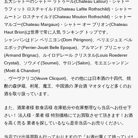
五大シャトーのシャトー ラトゥール(Chateau Latour)・シャトー
ラフィット ロスチャイルド(Chateau Lafite Rothschild)・シャトー
ムートン ロスチャイルド(Chateau Mouton Rothschild)・シャトー
マルゴー(Chateau Margaux)・シャトー オー ブリオン(Chateau
Haut Brion)は世界で常に人気 ランキング トップです。
シャンパンはドン ペリニヨン(Dom Pérignon)、ペリエジュエ ベル
エポック(Perrier-Jouët Belle Epoque)、アルマンド ブリニャック
(Armand Brignac)、ルイロデレール クリスタル(Louis Roederer
Crystal)、ソウメイ(Soumei)、サロン(Salon)、モエエシャンドン
(Moët & Chandon)
、ヴーヴクリコ(Veuve Clicquot)、その他には日本酒の十四代、焼
酎の森伊蔵、村尾、魔王、中国酒の 茅台酒 マオタイなど多くのお
酒を取り扱っています。
また、酒業者様 飲食店様 在庫処分や在庫整理なら当店へお任せ下
さい！ 法人様・業者 様 特別価格にてお買取させて頂きます！お酒
を高く売る 業者を探しているなら是非当店へお売りください。
当店では出張買取も行っておりますので『お酒が重くて持っていけ