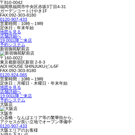
〒810-0042
福岡県福岡市中央区赤坂3丁目4-31
ガーデンコートけやき1F
FAX:092-303-8180
0120-907-433
営業時間：10時～19時
定休日：年末年始
地図を見る
店舗詳細へ
19:00以降ご来店
予約システム
新宿御苑駅前店
〒160-0022
東京都新宿区新宿 2-8-3
AOI HOUSE SHINJUKUビル5F
FAX:092-303-8180
0120-924-065
営業時間：10時～19時
定休日：月曜日・木曜日・年末年始
地図を見る
店舗詳細へ
19:00以降ご来店
予約システム
大阪店
大阪市
心斎橋・なんばエリア等の繁華街から、
アクセスが良い立地でオープン準備中
0120-907-433
大阪エリアのお客様
お待ち下さい!!