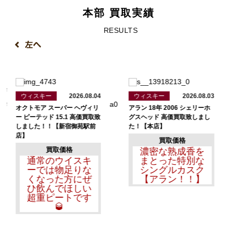
本部 買取実績
RESULTS
ウィスキー
2026.08.04
ウィスキー
2026.08.03
オクトモア スーパー ヘヴィリ
アラン 18年 2006 シェリーホ
ー ピーテッド 15.1 高価買取致
グスヘッド 高価買取致しまし
しました！！【新宿御苑駅前
た！【本店】
店】
買取価格
買取価格
濃密な熟成香を
通常のウイスキ
まとった特別な
ーでは物足りな
シングルカスク
くなった方にぜ
【アラン！！】
ひ飲んでほしい
超重ピートです
🥃