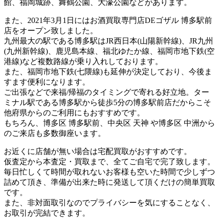
館、福岡城跡、舞鶴公園、大濠公園などがあります。
また、2021年3月1日にはお酒買取専門店DEゴザル 博多駅前
店をオープン致しました。
九州最大の駅である博多駅はJR西日本(山陽新幹線)、JR九州
(九州新幹線)、鹿児島本線、福北ゆたか線、福岡市地下鉄(空
港線)など複数路線が乗り入れしております。
また、福岡市地下鉄(七隈線)も延伸が決定しており、今後ま
すます便利になります。
ご出張などで来福/帰福のタイミングで寄れる好立地。ター
ミナル駅である博多駅から徒歩5分の博多駅前店だからこそ
他府県からのご利用にもおすすめです。
もちろん、博多区 博多駅前、中央区 天神 や博多区 中洲から
のご来店も多数御座います。
お近くに店舗が無い場合は宅配買取がおすすめです。
仮査定から本査定・買取まで、全てご自宅で完了致します。
毎日忙しくて時間が取れないお客様も空いた時間で少しずつ
詰めて頂き、準備が出来た時に発送して頂くだけの簡単買取
です。
また、非対面取引なのでプライバシーを気にすることなく、
お取引が完結できます。