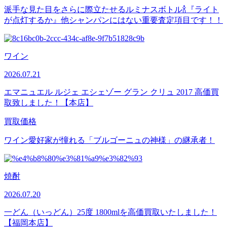
派手な見た目をさらに際立たせるルミナスボトル🍾『ライト
が点灯するか』他シャンパンにはない重要査定項目です！！
ワイン
2026.07.21
エマニュエル ルジェ エシェゾー グラン クリュ 2017 高価買
取致しました！【本店】
買取価格
ワイン愛好家が憧れる「ブルゴーニュの神様」の継承者！
焼酎
2026.07.20
一どん（いっどん）25度 1800mlを高価買取いたしました！
【福岡本店】