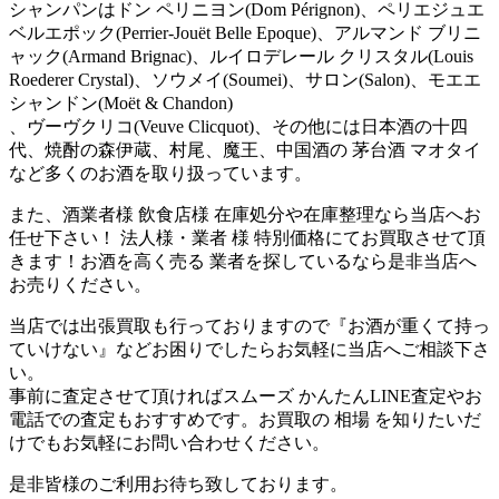
シャンパンはドン ペリニヨン(Dom Pérignon)、ペリエジュエ
ベルエポック(Perrier-Jouët Belle Epoque)、アルマンド ブリニ
ャック(Armand Brignac)、ルイロデレール クリスタル(Louis
Roederer Crystal)、ソウメイ(Soumei)、サロン(Salon)、モエエ
シャンドン(Moët & Chandon)
、ヴーヴクリコ(Veuve Clicquot)、その他には日本酒の十四
代、焼酎の森伊蔵、村尾、魔王、中国酒の 茅台酒 マオタイ
など多くのお酒を取り扱っています。
また、酒業者様 飲食店様 在庫処分や在庫整理なら当店へお
任せ下さい！ 法人様・業者 様 特別価格にてお買取させて頂
きます！お酒を高く売る 業者を探しているなら是非当店へ
お売りください。
当店では出張買取も行っておりますので『お酒が重くて持っ
ていけない』などお困りでしたらお気軽に当店へご相談下さ
い。
事前に査定させて頂ければスムーズ かんたんLINE査定やお
電話での査定もおすすめです。お買取の 相場 を知りたいだ
けでもお気軽にお問い合わせください。
是非皆様のご利用お待ち致しております。