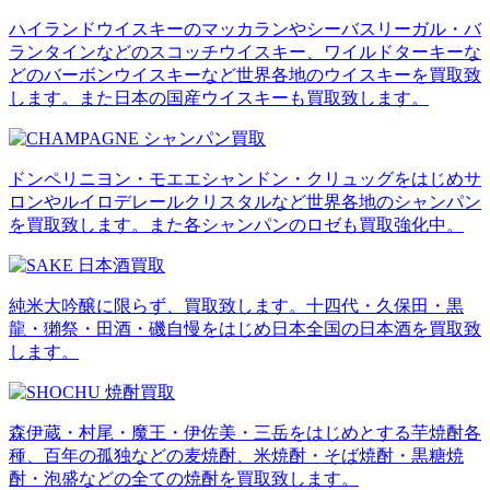
ハイランドウイスキーのマッカランやシーバスリーガル・バ
ランタインなどのスコッチウイスキー、ワイルドターキーな
どのバーボンウイスキーなど世界各地のウイスキーを買取致
します。また日本の国産ウイスキーも買取致します。
ドンペリニヨン・モエエシャンドン・クリュッグをはじめサ
ロンやルイロデレールクリスタルなど世界各地のシャンパン
を買取致します。また各シャンパンのロゼも買取強化中。
純米大吟醸に限らず、買取致します。十四代・久保田・黒
龍・獺祭・田酒・磯自慢をはじめ日本全国の日本酒を買取致
します。
森伊蔵・村尾・魔王・伊佐美・三岳をはじめとする芋焼酎各
種、百年の孤独などの麦焼酎、米焼酎・そば焼酎・黒糖焼
酎・泡盛などの全ての焼酎を買取致します。