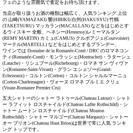
フェのような雰囲気で査定をお待ち頂けます。
当店が取り扱うお酒の種類は幅広く、人気ランキング 上位
の 山崎(YAMAZAKI) 響(HIBIKI) 白州(HAKUSYU) 竹鶴
(TAKETSURU) マッカラン(MACALLAN) などをはじめとす
るウィスキー 全般、ヘネシー(Hennessy)レミーマルタン
(REMY MARTIN) カミュ(CAMUS) クルボアジェ(Courvoisier)
マーテル(MARTELL) などをはじめとするブランデー、
ワインでは Domaine de la Romanée-Conti / DRC のロマネコン
ティ(Romanée-Conti)・モンラッシェ(Montrachet)・ラターシュ
(Latache)・リシュブール(Richebourg)・ロマネ サン ヴィヴァ
ン(Romanee-Saint-Vivant)・グラン エシェゾー(Grand-
Echezeaux)・コルトン(Corton)・コルトン シャルルマーニュ
(Corton-Charlemagne)・ヴォーヌ ロマネ プルミエ クリュ
(Vosne-Romanee Premier Cru)
五大シャトーのシャトー ラトゥール(Chateau Latour)・シャト
ー ラフィット ロスチャイルド(Chateau Lafite Rothschild)・シ
ャトー ムートン ロスチャイルド(Chateau Mouton
Rothschild)・シャトー マルゴー(Chateau Margaux)・シャトー
オー ブリオン(Chateau Haut Brion)は世界で常に人気 ランキ
ング トップです。