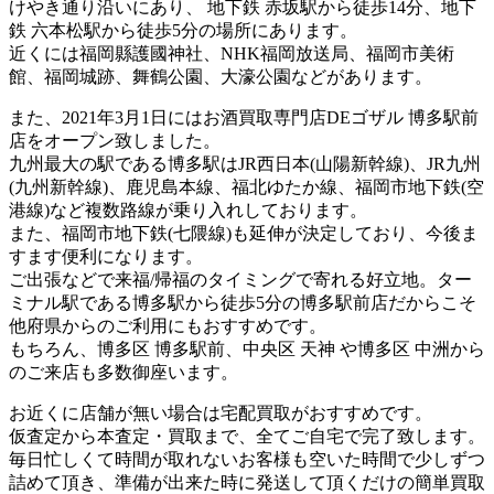
けやき通り沿いにあり、 地下鉄 赤坂駅から徒歩14分、地下
鉄 六本松駅から徒歩5分の場所にあります。
近くには福岡縣護國神社、NHK福岡放送局、福岡市美術
館、福岡城跡、舞鶴公園、大濠公園などがあります。
また、2021年3月1日にはお酒買取専門店DEゴザル 博多駅前
店をオープン致しました。
九州最大の駅である博多駅はJR西日本(山陽新幹線)、JR九州
(九州新幹線)、鹿児島本線、福北ゆたか線、福岡市地下鉄(空
港線)など複数路線が乗り入れしております。
また、福岡市地下鉄(七隈線)も延伸が決定しており、今後ま
すます便利になります。
ご出張などで来福/帰福のタイミングで寄れる好立地。ター
ミナル駅である博多駅から徒歩5分の博多駅前店だからこそ
他府県からのご利用にもおすすめです。
もちろん、博多区 博多駅前、中央区 天神 や博多区 中洲から
のご来店も多数御座います。
お近くに店舗が無い場合は宅配買取がおすすめです。
仮査定から本査定・買取まで、全てご自宅で完了致します。
毎日忙しくて時間が取れないお客様も空いた時間で少しずつ
詰めて頂き、準備が出来た時に発送して頂くだけの簡単買取