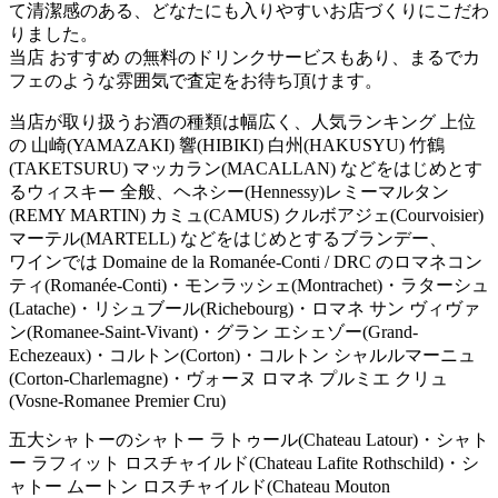
て清潔感のある、どなたにも入りやすいお店づくりにこだわ
りました。
当店 おすすめ の無料のドリンクサービスもあり、まるでカ
フェのような雰囲気で査定をお待ち頂けます。
当店が取り扱うお酒の種類は幅広く、人気ランキング 上位
の 山崎(YAMAZAKI) 響(HIBIKI) 白州(HAKUSYU) 竹鶴
(TAKETSURU) マッカラン(MACALLAN) などをはじめとす
るウィスキー 全般、ヘネシー(Hennessy)レミーマルタン
(REMY MARTIN) カミュ(CAMUS) クルボアジェ(Courvoisier)
マーテル(MARTELL) などをはじめとするブランデー、
ワインでは Domaine de la Romanée-Conti / DRC のロマネコン
ティ(Romanée-Conti)・モンラッシェ(Montrachet)・ラターシュ
(Latache)・リシュブール(Richebourg)・ロマネ サン ヴィヴァ
ン(Romanee-Saint-Vivant)・グラン エシェゾー(Grand-
Echezeaux)・コルトン(Corton)・コルトン シャルルマーニュ
(Corton-Charlemagne)・ヴォーヌ ロマネ プルミエ クリュ
(Vosne-Romanee Premier Cru)
五大シャトーのシャトー ラトゥール(Chateau Latour)・シャト
ー ラフィット ロスチャイルド(Chateau Lafite Rothschild)・シ
ャトー ムートン ロスチャイルド(Chateau Mouton