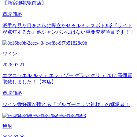
【新宿御苑駅前店】
買取価格
派手な見た目をさらに際立たせるルミナスボトル🍾『ライト
が点灯するか』他シャンパンにはない重要査定項目です！！
ワイン
2026.07.21
エマニュエル ルジェ エシェゾー グラン クリュ 2017 高価買
取致しました！【本店】
買取価格
ワイン愛好家が憧れる「ブルゴーニュの神様」の継承者！
焼酎