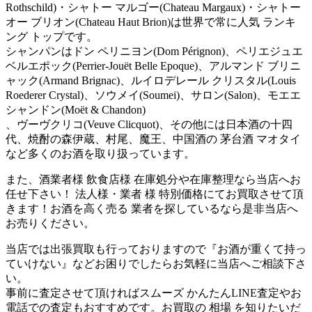
Rothschild)・シャトー マルゴー(Chateau Margaux)・シャトー
オー ブリオン(Chateau Haut Brion)は世界で常に人気 ランキ
ング トップです。
シャンパンはドン ペリニヨン(Dom Pérignon)、ペリエジュエ
ベルエポック(Perrier-Jouët Belle Epoque)、アルマンド ブリニ
ャック(Armand Brignac)、ルイロデレール クリスタル(Louis
Roederer Crystal)、ソウメイ(Soumei)、サロン(Salon)、モエエ
シャンドン(Moët & Chandon)
、ヴーヴクリコ(Veuve Clicquot)、その他には日本酒の十四
代、焼酎の森伊蔵、村尾、魔王、中国酒の 茅台酒 マオタイ
など多くのお酒を取り扱っています。
また、酒業者様 飲食店様 在庫処分や在庫整理なら当店へお
任せ下さい！ 法人様・業者 様 特別価格にてお買取させて頂
きます！お酒を高く売る 業者を探しているなら是非当店へ
お売りください。
当店では出張買取も行っておりますので『お酒が重くて持っ
ていけない』などお困りでしたらお気軽に当店へご相談下さ
い。
事前に査定させて頂ければスムーズ かんたんLINE査定やお
電話での査定もおすすめです。お買取の 相場 を知りたいだ