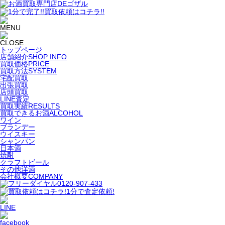
トップページ
店舗紹介
SHOP INFO
買取価格
PRICE
買取方法
SYSTEM
宅配買取
出張買取
店頭買取
LINE査定
買取実績
RESULTS
買取できるお酒
ALCOHOL
ワイン
ブランデー
ウイスキー
シャンパン
日本酒
焼酎
クラフトビール
その他洋酒
会社概要
COMPANY