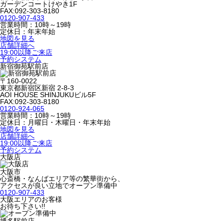
ガーデンコートけやき1F
FAX:092-303-8180
0120-907-433
営業時間：10時～19時
定休日：年末年始
地図を見る
店舗詳細へ
19:00以降ご来店
予約システム
新宿御苑駅前店
〒160-0022
東京都新宿区新宿 2-8-3
AOI HOUSE SHINJUKUビル5F
FAX:092-303-8180
0120-924-065
営業時間：10時～19時
定休日：月曜日・木曜日・年末年始
地図を見る
店舗詳細へ
19:00以降ご来店
予約システム
大阪店
大阪市
心斎橋・なんばエリア等の繁華街から、
アクセスが良い立地でオープン準備中
0120-907-433
大阪エリアのお客様
お待ち下さい!!