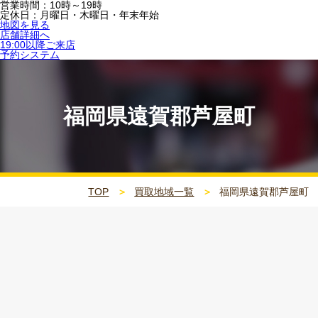
営業時間：10時～19時
定休日：月曜日・木曜日・年末年始
地図を見る
店舗詳細へ
19:00以降ご来店
予約システム
福岡県遠賀郡芦屋町
TOP
買取地域一覧
福岡県遠賀郡芦屋町