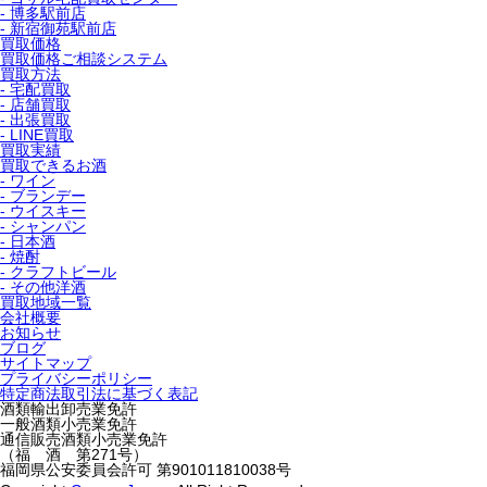
- 博多駅前店
- 新宿御苑駅前店
買取価格
買取価格ご相談システム
買取方法
- 宅配買取
- 店舗買取
- 出張買取
- LINE買取
買取実績
買取できるお酒
- ワイン
- ブランデー
- ウイスキー
- シャンパン
- 日本酒
- 焼酎
- クラフトビール
- その他洋酒
買取地域一覧
会社概要
お知らせ
ブログ
サイトマップ
プライバシーポリシー
特定商法取引法に基づく表記
酒類輸出卸売業免許
一般酒類小売業免許
通信販売酒類小売業免許
（福 酒 第271号）
福岡県公安委員会許可 第901011810038号