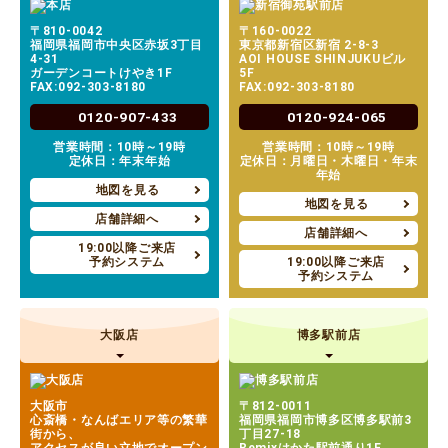
〒810-0042
〒160-0022
福岡県福岡市中央区赤坂3丁目
東京都新宿区新宿 2-8-3
4-31
AOI HOUSE SHINJUKUビル
ガーデンコートけやき1F
5F
FAX:092-303-8180
FAX:092-303-8180
0120-907-433
0120-924-065
営業時間：10時～19時
営業時間：10時～19時
定休日：年末年始
定休日：月曜日・木曜日・年末
年始
地図を見る
地図を見る
店舗詳細へ
店舗詳細へ
19:00以降ご来店
予約システム
19:00以降ご来店
予約システム
大阪店
博多駅前店
大阪市
〒812-0011
心斎橋・なんばエリア等の繁華
福岡県福岡市博多区博多駅前3
街から、
丁目27-18