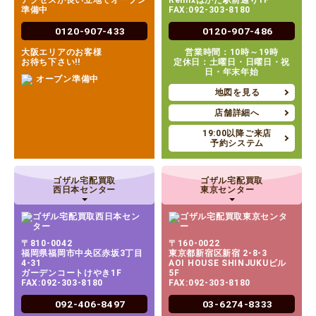
アクセスが良い立地でオープン
Remixはかた駅前通り1F
準備中
FAX:092-303-8180
0120-907-433
0120-907-486
大阪エリアのお客様
営業時間：10時～19時
お待ち下さい!!
定休日：土曜日・日曜日・祝
日・年末年始
地図を見る
店舗詳細へ
19:00以降ご来店
予約システム
ゴザル宅配買取
ゴザル宅配買取
西日本センター
東京センター
〒810-0042
〒160-0022
福岡県福岡市中央区赤坂3丁目
東京都新宿区新宿 2-8-3
4-31
AOI HOUSE SHINJUKUビル
ガーデンコートけやき1F
5F
FAX:092-303-8180
FAX:092-303-8180
092-406-8497
03-6274-8333