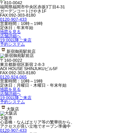
〒810-0042
福岡県福岡市中央区赤坂3丁目4-31
ガーデンコートけやき1F
FAX:092-303-8180
0120-907-433
営業時間：10時～19時
定休日：年末年始
地図を見る
店舗詳細へ
19:00以降ご来店
予約システム
新宿御苑駅前店
〒160-0022
東京都新宿区新宿 2-8-3
AOI HOUSE SHINJUKUビル5F
FAX:092-303-8180
0120-924-065
営業時間：10時～19時
定休日：月曜日・木曜日・年末年始
地図を見る
店舗詳細へ
19:00以降ご来店
予約システム
大阪店
大阪市
心斎橋・なんばエリア等の繁華街から、
アクセスが良い立地でオープン準備中
0120-907-433