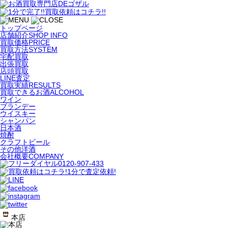
トップページ
店舗紹介
SHOP INFO
買取価格
PRICE
買取方法
SYSTEM
宅配買取
出張買取
店頭買取
LINE査定
買取実績
RESULTS
買取できるお酒
ALCOHOL
ワイン
ブランデー
ウイスキー
シャンパン
日本酒
焼酎
クラフトビール
その他洋酒
会社概要
COMPANY
本店