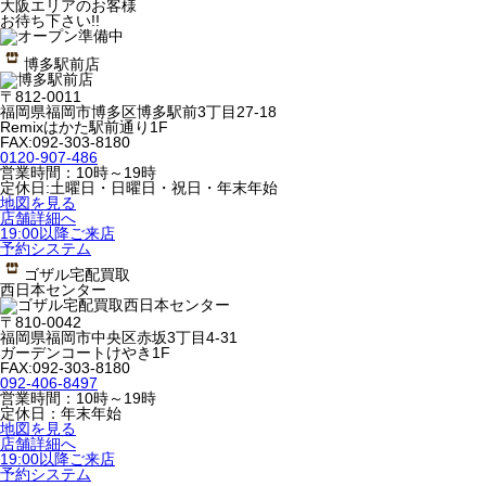
大阪エリアのお客様
お待ち下さい!!
博多駅前店
〒812-0011
福岡県福岡市博多区博多駅前3丁目27-18
Remixはかた駅前通り1F
FAX:092-303-8180
0120-907-486
営業時間：10時～19時
定休日:土曜日・日曜日・祝日・年末年始
地図を見る
店舗詳細へ
19:00以降ご来店
予約システム
ゴザル宅配買取
西日本センター
〒810-0042
福岡県福岡市中央区赤坂3丁目4-31
ガーデンコートけやき1F
FAX:092-303-8180
092-406-8497
営業時間：10時～19時
定休日：年末年始
地図を見る
店舗詳細へ
19:00以降ご来店
予約システム