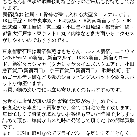
もちろん新宿駅や歌舞伎町などからのご来店もお待ちしてお
ります。
新宿駅は5社局・11路線が乗り入れる大型ターミナルです。
JR山手線・JR中央本線・JR埼京線・JR湘南新宿ライン・JR
総武線・京王新線・京王線・小田急小田原線・都営新宿線・
都営大江戸線・東京メトロ丸ノ内線など多方面からアクセス
がしやすいのでおすすめです。
東京都新宿区は新宿御苑はもちろん、ルミネ新宿、ニュウマ
ン(NEWoMan)新宿、新宿マルイ、IKEA新宿、新宿ミロー
ド、新宿タカシマヤ（タカシマヤタイムズスクエア）、小田
急百貨店(新宿西口)、京王百貨店(新宿西口)、歌舞伎町、新
宿ゴールデン街など多数のショッピングスポットや飲食スポ
ットが御座います。
お買い物の次いでにお立ち寄り頂くのもおすすめです。
お近くに店舗が無い場合は宅配買取がおすすめです。
仮査定から本査定・買取まで、全てご自宅で完了致します。
毎日忙しくて時間が取れないお客様も空いた時間で少しずつ
詰めて頂き、準備が出来た時に発送して頂くだけの簡単買取
です。
また、非対面取引なのでプライバシーを気にすることなく、