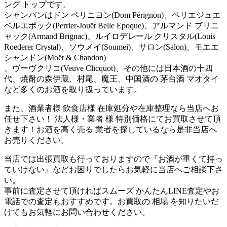
ング トップです。
シャンパンはドン ペリニヨン(Dom Pérignon)、ペリエジュエ
ベルエポック(Perrier-Jouët Belle Epoque)、アルマンド ブリニ
ャック(Armand Brignac)、ルイロデレール クリスタル(Louis
Roederer Crystal)、ソウメイ(Soumei)、サロン(Salon)、モエエ
シャンドン(Moët & Chandon)
、ヴーヴクリコ(Veuve Clicquot)、その他には日本酒の十四
代、焼酎の森伊蔵、村尾、魔王、中国酒の 茅台酒 マオタイ
など多くのお酒を取り扱っています。
また、酒業者様 飲食店様 在庫処分や在庫整理なら当店へお
任せ下さい！ 法人様・業者 様 特別価格にてお買取させて頂
きます！お酒を高く売る 業者を探しているなら是非当店へ
お売りください。
当店では出張買取も行っておりますので『お酒が重くて持っ
ていけない』などお困りでしたらお気軽に当店へご相談下さ
い。
事前に査定させて頂ければスムーズ かんたんLINE査定やお
電話での査定もおすすめです。お買取の 相場 を知りたいだ
けでもお気軽にお問い合わせください。