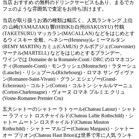
当店 おすすめ の無料のドリンクサービスもあり、まるでカ
フェのような雰囲気で査定をお待ち頂けます。
当店が取り扱うお酒の種類は幅広く、人気ランキング 上位
の 山崎(YAMAZAKI) 響(HIBIKI) 白州(HAKUSYU) 竹鶴
(TAKETSURU) マッカラン(MACALLAN) などをはじめとす
るウィスキー 全般、ヘネシー(Hennessy)レミーマルタン
(REMY MARTIN) カミュ(CAMUS) クルボアジェ(Courvoisier)
マーテル(MARTELL) などをはじめとするブランデー、
ワインでは Domaine de la Romanée-Conti / DRC のロマネコン
ティ(Romanée-Conti)・モンラッシェ(Montrachet)・ラターシュ
(Latache)・リシュブール(Richebourg)・ロマネ サン ヴィヴァ
ン(Romanee-Saint-Vivant)・グラン エシェゾー(Grand-
Echezeaux)・コルトン(Corton)・コルトン シャルルマーニュ
(Corton-Charlemagne)・ヴォーヌ ロマネ プルミエ クリュ
(Vosne-Romanee Premier Cru)
五大シャトーのシャトー ラトゥール(Chateau Latour)・シャト
ー ラフィット ロスチャイルド(Chateau Lafite Rothschild)・シ
ャトー ムートン ロスチャイルド(Chateau Mouton
Rothschild)・シャトー マルゴー(Chateau Margaux)・シャトー
オー ブリオン(Chateau Haut Brion)は世界で常に人気 ランキ