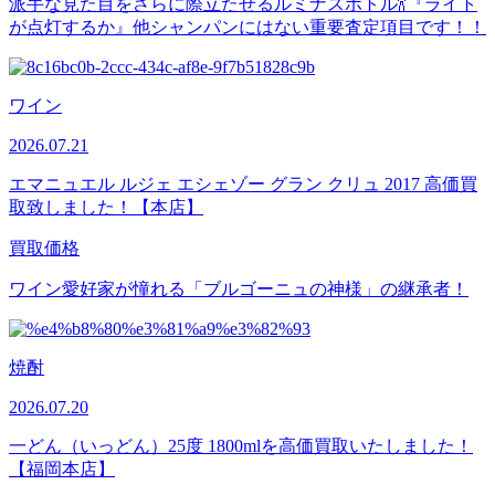
派手な見た目をさらに際立たせるルミナスボトル🍾『ライト
が点灯するか』他シャンパンにはない重要査定項目です！！
ワイン
2026.07.21
エマニュエル ルジェ エシェゾー グラン クリュ 2017 高価買
取致しました！【本店】
買取価格
ワイン愛好家が憧れる「ブルゴーニュの神様」の継承者！
焼酎
2026.07.20
一どん（いっどん）25度 1800mlを高価買取いたしました！
【福岡本店】