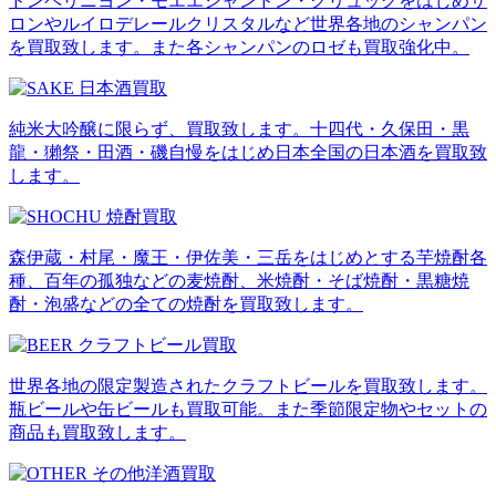
ドンペリニヨン・モエエシャンドン・クリュッグをはじめサ
ロンやルイロデレールクリスタルなど世界各地のシャンパン
を買取致します。また各シャンパンのロゼも買取強化中。
純米大吟醸に限らず、買取致します。十四代・久保田・黒
龍・獺祭・田酒・磯自慢をはじめ日本全国の日本酒を買取致
します。
森伊蔵・村尾・魔王・伊佐美・三岳をはじめとする芋焼酎各
種、百年の孤独などの麦焼酎、米焼酎・そば焼酎・黒糖焼
酎・泡盛などの全ての焼酎を買取致します。
世界各地の限定製造されたクラフトビールを買取致します。
瓶ビールや缶ビールも買取可能。また季節限定物やセットの
商品も買取致します。