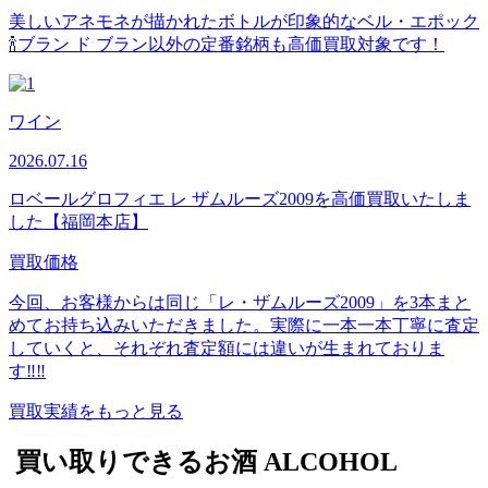
美しいアネモネが描かれたボトルが印象的なベル・エポック
🍾ブラン ド ブラン以外の定番銘柄も高価買取対象です！
ワイン
2026.07.16
ロベールグロフィエ レ ザムルーズ2009を高価買取いたしま
した【福岡本店】
買取価格
今回、お客様からは同じ「レ・ザムルーズ2009」を3本まと
めてお持ち込みいただきました。実際に一本一本丁寧に査定
していくと、それぞれ査定額には違いが生まれておりま
す‼‼
買取実績をもっと見る
買い取りできるお酒
ALCOHOL