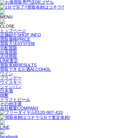
トップページ
店舗紹介
SHOP INFO
買取価格
PRICE
買取方法
SYSTEM
宅配買取
出張買取
店頭買取
LINE査定
買取実績
RESULTS
買取できるお酒
ALCOHOL
ワイン
ブランデー
ウイスキー
シャンパン
日本酒
焼酎
クラフトビール
その他洋酒
会社概要
COMPANY