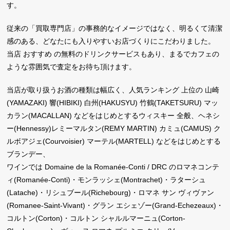
す。
従来の「買取専門店」の事務的なイメージではなく、明るくて清潔
感のある、どなたにも入りやすいお店づくりにこだわりました。
当店 おすすめ の無料のドリンクサービスもあり、まるでカフェの
ような雰囲気で査定をお待ち頂けます。
当店が取り扱うお酒の種類は幅広く、人気ランキング 上位の 山崎
(YAMAZAKI) 響(HIBIKI) 白州(HAKUSYU) 竹鶴(TAKETSURU) マッ
カラン(MACALLAN) などをはじめとするウィスキー 全般、ヘネシ
ー(Hennessy)レミーマルタン(REMY MARTIN) カミュ(CAMUS) ク
ルボアジェ(Courvoisier) マーテル(MARTELL) などをはじめとする
ブランデー、
ワインでは Domaine de la Romanée-Conti / DRC のロマネコンテ
ィ(Romanée-Conti)・モンラッシェ(Montrachet)・ラターシュ
(Latache)・リシュブール(Richebourg)・ロマネ サン ヴィヴァン
(Romanee-Saint-Vivant)・グラン エシェゾー(Grand-Echezeaux)・
コルトン(Corton)・コルトン シャルルマーニュ(Corton-