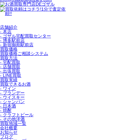
店舗紹介
- 本店
- ゴザル宅配買取センター
- 博多駅前店
- 新宿御苑駅前店
買取価格
買取価格ご相談システム
買取方法
- 宅配買取
- 店舗買取
- 出張買取
- LINE買取
買取実績
買取できるお酒
- ワイン
- ブランデー
- ウイスキー
- シャンパン
- 日本酒
- 焼酎
- クラフトビール
- その他洋酒
買取地域一覧
会社概要
お知らせ
ブログ