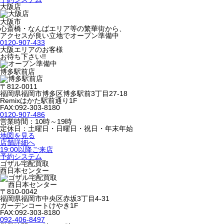
大阪店
大阪市
心斎橋・なんばエリア等の繁華街から、
アクセスが良い立地でオープン準備中
0120-907-433
大阪エリアのお客様
お待ち下さい!!
博多駅前店
〒812-0011
福岡県福岡市博多区博多駅前3丁目27-18
Remixはかた駅前通り1F
FAX:092-303-8180
0120-907-486
営業時間：10時～19時
定休日：土曜日・日曜日・祝日・年末年始
地図を見る
店舗詳細へ
19:00以降ご来店
予約システム
ゴザル宅配買取
西日本センター
〒810-0042
福岡県福岡市中央区赤坂3丁目4-31
ガーデンコートけやき1F
FAX:092-303-8180
092-406-8497