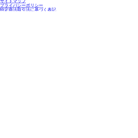
サイトマップ
プライバシーポリシー
特定商法取引法に基づく表記
酒類輸出卸売業免許
一般酒類小売業免許
通信販売酒類小売業免許
（福 酒 第271号）
福岡県公安委員会許可 第901011810038号
Copyright
Gozaru Japan
, All Right Reserved.