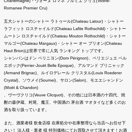
Charlemagne)・ヴォーヌ ロマネ プルミエ クリュ(Vosne-
Romanee Premier Cru)
五大シャトーのシャトー ラトゥール(Chateau Latour)・シャトー
ラフィット ロスチャイルド(Chateau Lafite Rothschild)・シャトー
ムートン ロスチャイルド(Chateau Mouton Rothschild)・シャトー
マルゴー(Chateau Margaux)・シャトー オー ブリオン(Chateau
Haut Brion)は世界で常に人気 ランキング トップです。
シャンパンはドン ペリニヨン(Dom Pérignon)、ペリエジュエ ベル
エポック(Perrier-Jouët Belle Epoque)、アルマンド ブリニャック
(Armand Brignac)、ルイロデレール クリスタル(Louis Roederer
Crystal)、ソウメイ(Soumei)、サロン(Salon)、モエエシャンドン
(Moët & Chandon)
、ヴーヴクリコ(Veuve Clicquot)、その他には日本酒の十四代、焼
酎の森伊蔵、村尾、魔王、中国酒の 茅台酒 マオタイなど多くのお
酒を取り扱っています。
また、酒業者様 飲食店様 在庫処分や在庫整理なら当店へお任せ下
さい！ 法人様・業者 様 特別価格にてお買取させて頂きます！お酒