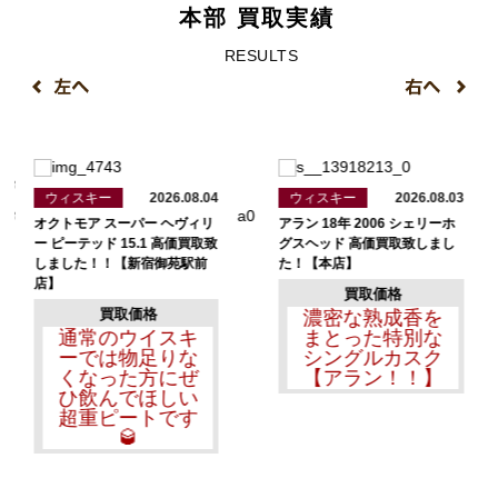
本部 買取実績
RESULTS
ウィスキー
2026.08.04
ウィスキー
2026.08.03
オクトモア スーパー ヘヴィリ
アラン 18年 2006 シェリーホ
ー ピーテッド 15.1 高価買取致
グスヘッド 高価買取致しまし
しました！！【新宿御苑駅前
た！【本店】
店】
買取価格
買取価格
濃密な熟成香を
通常のウイスキ
まとった特別な
ーでは物足りな
シングルカスク
くなった方にぜ
【アラン！！】
ひ飲んでほしい
超重ピートです
🥃