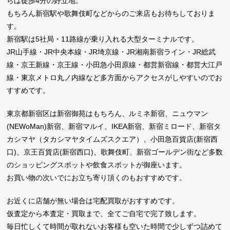
らは徒歩4分の好立地。
もちろん新宿駅や歌舞伎町などからのご来店もお待ちしておりま
す。
新宿駅は5社局・11路線が乗り入れる大型ターミナルです。
JR山手線・JR中央本線・JR埼京線・JR湘南新宿ライン・JR総武
線・京王新線・京王線・小田急小田原線・都営新宿線・都営大江戸
線・東京メトロ丸ノ内線など多方面からアクセスがしやすいのでお
すすめです。
東京都新宿区は新宿御苑はもちろん、ルミネ新宿、ニュウマン
(NEWoMan)新宿、新宿マルイ、IKEA新宿、新宿ミロード、新宿タ
カシマヤ（タカシマヤタイムズスクエア）、小田急百貨店(新宿西
口)、京王百貨店(新宿西口)、歌舞伎町、新宿ゴールデン街など多数
のショッピングスポットや飲食スポットが御座います。
お買い物の次いでにお立ち寄り頂くのもおすすめです。
お近くに店舗が無い場合は宅配買取がおすすめです。
仮査定から本査定・買取まで、全てご自宅で完了致します。
毎日忙しくて時間が取れないお客様も空いた時間で少しずつ詰めて