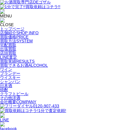
トップページ
店舗紹介
SHOP INFO
買取価格
PRICE
買取方法
SYSTEM
宅配買取
出張買取
店頭買取
LINE査定
買取実績
RESULTS
買取できるお酒
ALCOHOL
ワイン
ブランデー
ウイスキー
シャンパン
日本酒
焼酎
クラフトビール
その他洋酒
会社概要
COMPANY