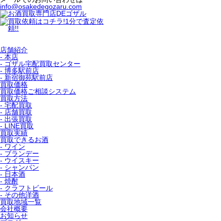
info@osakedegozaru.com
店舗紹介
- 本店
- ゴザル宅配買取センター
- 博多駅前店
- 新宿御苑駅前店
買取価格
買取価格ご相談システム
買取方法
- 宅配買取
- 店舗買取
- 出張買取
- LINE買取
買取実績
買取できるお酒
- ワイン
- ブランデー
- ウイスキー
- シャンパン
- 日本酒
- 焼酎
- クラフトビール
- その他洋酒
買取地域一覧
会社概要
お知らせ