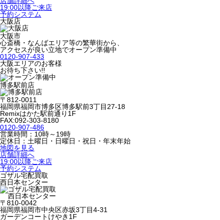
店舗詳細へ
19:00以降ご来店
予約システム
大阪店
大阪市
心斎橋・なんばエリア等の繁華街から、
アクセスが良い立地でオープン準備中
0120-907-433
大阪エリアのお客様
お待ち下さい!!
博多駅前店
〒812-0011
福岡県福岡市博多区博多駅前3丁目27-18
Remixはかた駅前通り1F
FAX:092-303-8180
0120-907-486
営業時間：10時～19時
定休日：土曜日・日曜日・祝日・年末年始
地図を見る
店舗詳細へ
19:00以降ご来店
予約システム
ゴザル宅配買取
西日本センター
〒810-0042
福岡県福岡市中央区赤坂3丁目4-31
ガーデンコートけやき1F