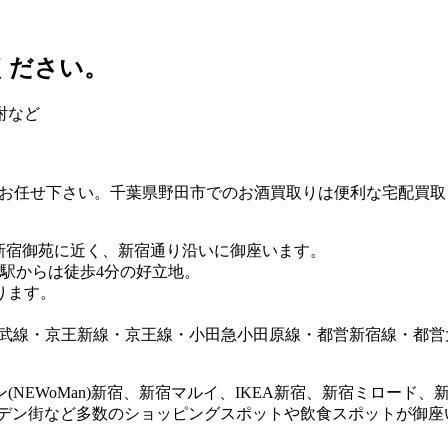
ください。
酎など
にお任せ下さい。千葉県野田市でのお酒買取りは便利な宅配買取
 新宿御苑に近く、新宿通り沿いに御座います。
目駅からは徒歩4分の好立地。
ります。
JR総武線・京王新線・京王線・小田急小田原線・都営新宿線・
NEWoMan)新宿、新宿マルイ、IKEA新宿、新宿ミロード
ールデン街など多数のショッピングスポットや飲食スポットが御座