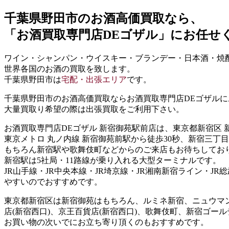
千葉県野田市
のお酒高価買取なら、
「お酒買取専門店DEゴザル」
にお任せ
ワイン・シャンパン・ウイスキー・ブランデー・日本酒・焼
世界各国のお酒の買取を致します。
千葉県野田市は
宅配・出張エリア
です。
千葉県野田市のお酒高価買取ならお酒買取専門店DEゴザル
大量買取り希望の際は出張買取をご利用下さい。
お酒買取専門店DEゴザル 新宿御苑駅前店は、東京都新宿区
東京メトロ 丸ノ内線 新宿御苑前駅から徒歩30秒、新宿三丁
もちろん新宿駅や歌舞伎町などからのご来店もお待ちしてお
新宿駅は5社局・11路線が乗り入れる大型ターミナルです。
JR山手線・JR中央本線・JR埼京線・JR湘南新宿ライン・
やすいのでおすすめです。
東京都新宿区は新宿御苑はもちろん、ルミネ新宿、ニュウマン(
店(新宿西口)、京王百貨店(新宿西口)、歌舞伎町、新宿ゴ
お買い物の次いでにお立ち寄り頂くのもおすすめです。